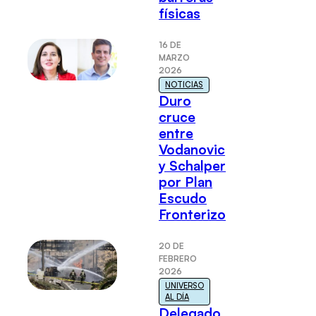
físicas
16 DE
MARZO
2026
NOTICIAS
Duro
cruce
entre
Vodanovic
y Schalper
por Plan
Escudo
Fronterizo
20 DE
FEBRERO
2026
UNIVERSO
AL DÍA
Delegado