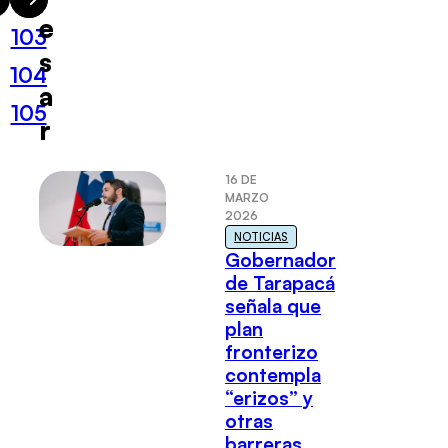
e
103
s
104
a
105
r
16 DE
MARZO
2026
NOTICIAS
Gobernador
de Tarapacá
señala que
plan
fronterizo
contempla
“erizos” y
otras
barreras