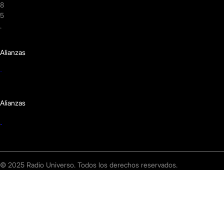
8
5
.
Alianzas
Alianzas
© 2025 Radio Universo. Todos los derechos reservados.