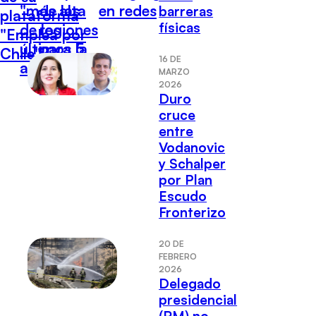
"más alta
de las
en redes
barreras
plataforma
físicas
de los
regiones
"Emplea por
últimos 5
para la
Chile"
16 DE
años”
próxima
MARZO
década
2026
Duro
cruce
entre
Vodanovic
y Schalper
por Plan
Escudo
Fronterizo
20 DE
FEBRERO
2026
Delegado
presidencial