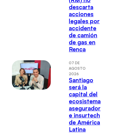
(RM) no
descarta
acciones
legales por
accidente
de camión
de gas en
Renca
07 DE
AGOSTO
2026
Santiago
será la
capital del
ecosistema
asegurador
e insurtech
de América
Latina