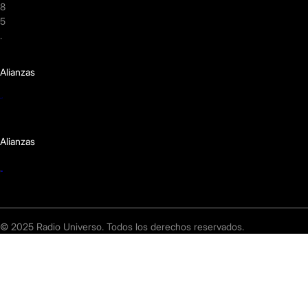
8
5
.
Alianzas
Alianzas
© 2025 Radio Universo. Todos los derechos reservados.