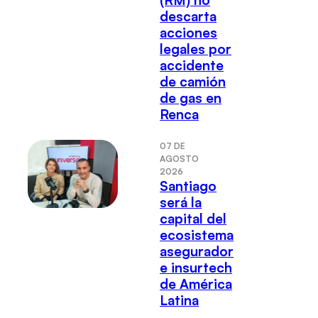
(RM) no
descarta
acciones
legales por
accidente
de camión
de gas en
Renca
07 DE
AGOSTO
2026
Santiago
será la
capital del
ecosistema
asegurador
e insurtech
de América
Latina