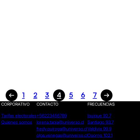
1
2
3
4
5
6
7
CORPORATIVO
CONTACTO
FRECUENCIAS
Tarifas electorales
+56223456789
Iquique 92.7
Quienes somos
lorena.tapia@universo.cl
Santiago 93.7
fredy.quiroga@universo.cl
Valdivia 99.9
olga.venegas@universo.cl
Osorno 102.1