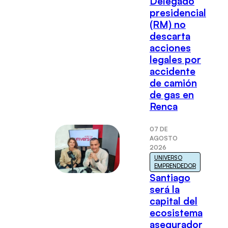
Delegado
presidencial
(RM) no
descarta
acciones
legales por
accidente
de camión
de gas en
Renca
07 DE
AGOSTO
2026
UNIVERSO
EMPRENDEDOR
Santiago
será la
capital del
ecosistema
asegurador