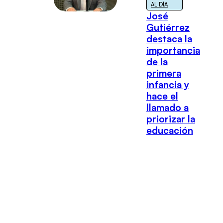
AL DÍA
José
Gutiérrez
destaca la
importancia
de la
primera
infancia y
hace el
llamado a
priorizar la
educación