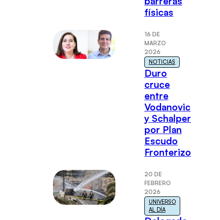
barreras
físicas
16 DE
MARZO
2026
NOTICIAS
Duro
cruce
entre
Vodanovic
y Schalper
por Plan
Escudo
Fronterizo
20 DE
FEBRERO
2026
UNIVERSO
AL DÍA