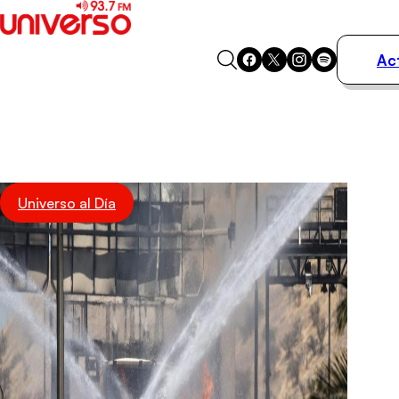
Ac
Actualidad
Música
Programas
Podcasts
Destacados
Universo al Día