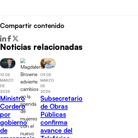
Compartir contenido
Noticias relacionadas
09 DE
10 DE
MARZO
MARZO
DE
DE
2026
2026
Subsecretario
Ministro
de Obras
Cordero
Públicas
por
confirma
gobierno
avance del
de