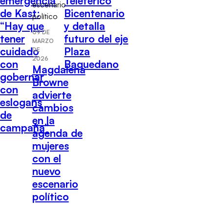
Teleférico
emergencia
Bicentenario
de Kast:
y detalla
“Hay que
09 DE
futuro del eje
tener
MARZO
Plaza
cuidado
DE
2026
Baquedano
con
Magdalena
gobernar
Browne
con
advierte
eslogans
cambios
de
en la
campaña”
agenda de
mujeres
con el
nuevo
escenario
político