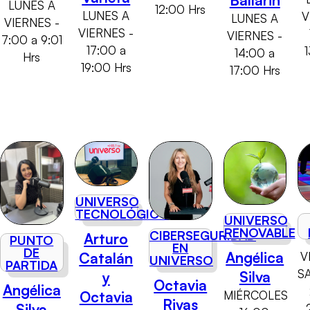
Ballarin
LUNES A
12:00 Hrs
LUNES A
V
LUNES A
VIERNES -
VIERNES -
VIERNES -
7:00 a 9:01
17:00 a
14:00 a
Hrs
19:00 Hrs
17:00 Hrs
UNIVERSO
TECNOLÓGICO
UNIVERSO
RENOVABLE
CIBERSEGURIDAD
Arturo
PUNTO
EN
DE
Angélica
V
Catalán
UNIVERSO
PARTIDA
S
Silva
y
Octavia
Angélica
MIÉRCOLES
Octavia
Rivas
Silva