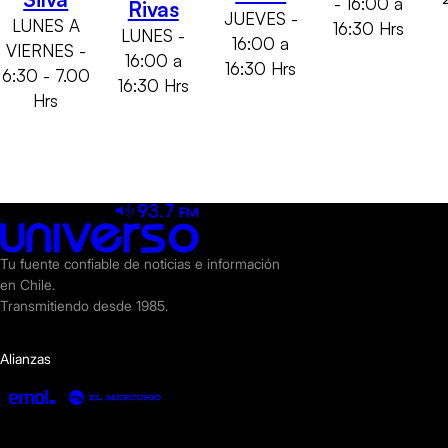
- 16:00 a
Rivas
JUEVES -
LUNES A
16:30 Hrs
LUNES -
16:00 a
VIERNES -
16:00 a
16:30 Hrs
6:30 - 7.00
16:30 Hrs
Hrs
Tu fuente confiable de noticias e información
en Chile.
Transmitiendo desde 1985.
Alianzas