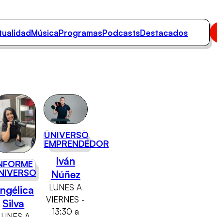
tualidad
Música
Programas
Podcasts
Destacados
UNIVERSO
EMPRENDEDOR
Iván
NFORME
NIVERSO
Núñez
LUNES A
ngélica
VIERNES -
Silva
13:30 a
LUNES A