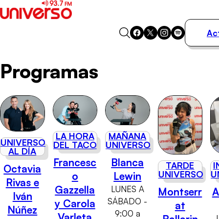
Ac
Actualidad
Programas
Música
Programas
Podcasts
Destacados
LA HORA
MAÑANA
UNIVERSO
DEL TACO
UNIVERSO
AL DÍA
Francesc
Blanca
TARDE
I
Octavia
UNIVERSO
U
o
Lewin
Rivas e
Gazzella
LUNES A
Montserr
A
Iván
SÁBADO -
y Carola
at
Núñez
9:00 a
Varleta