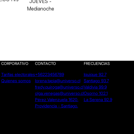
JUEVES -
Medianoche
CORPORATIVO
CONTACTO
FRECUENCIAS
Tarifas electorales
+56223456789
Iquique 92.7
Quienes somos
lorena.tapia@universo.cl
Santiago 93.7
fredy.quiroga@universo.cl
Valdivia 99.9
olga.venegas@universo.cl
Osorno 102.1
Pérez Valenzuela 1620.
La Serena 92.9
Providencia - Santiago.