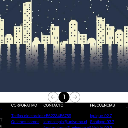
1
CORPORATIVO
CONTACTO
FRECUENCIAS
Tarifas electorales
+56223456789
Iquique 92.7
T
Quienes somos
lorena.tapia@universo.cl
Santiago 93.7
u
fredy.quiroga@universo.cl
Valdivia 99.9