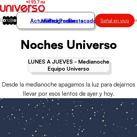
Actualidad
Música
Programas
Podcasts
Destacados
Señal en vivo
Actualidad
Noches Universo
Música
Programas
Podcasts
LUNES A JUEVES - Medianoche
Destacados
Equipo Universo
Desde la medianoche apagamos la luz para dejarnos
llevar por esos lentos de ayer y hoy.