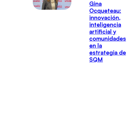
Gina
Ocqueteau:
innovación,
inteligencia
artificial y
comunidades
en la
estrategia de
SQM