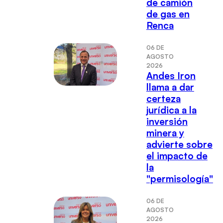
de camión
de gas en
Renca
06 DE
AGOSTO
2026
Andes Iron
llama a dar
certeza
jurídica a la
inversión
minera y
advierte sobre
el impacto de
la
"permisología"
06 DE
AGOSTO
2026