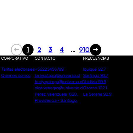
1
2
3
4
...
910
CORPORATIVO
CONTACTO
FRECUENCIAS
Tarifas electorales
+56223456789
Iquique 92.7
Quienes somos
lorena.tapia@universo.cl
Santiago 93.7
fredy.quiroga@universo.cl
Valdivia 99.9
olga.venegas@universo.cl
Osorno 102.1
Pérez Valenzuela 1620.
La Serena 92.9
Providencia - Santiago.