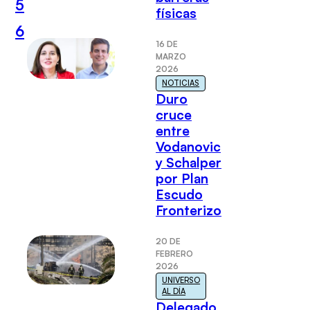
5
físicas
6
16 DE
MARZO
2026
NOTICIAS
Duro
cruce
entre
Vodanovic
y Schalper
por Plan
Escudo
Fronterizo
20 DE
FEBRERO
2026
UNIVERSO
AL DÍA
Delegado