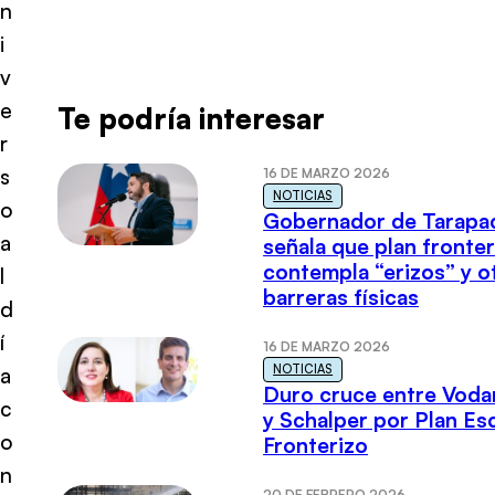
n
i
v
e
Te podría interesar
r
s
16 DE MARZO 2026
NOTICIAS
o
Gobernador de Tarapa
a
señala que plan fronter
contempla “erizos” y o
l
barreras físicas
d
í
16 DE MARZO 2026
NOTICIAS
a
Duro cruce entre Voda
c
y Schalper por Plan E
o
Fronterizo
n
20 DE FEBRERO 2026