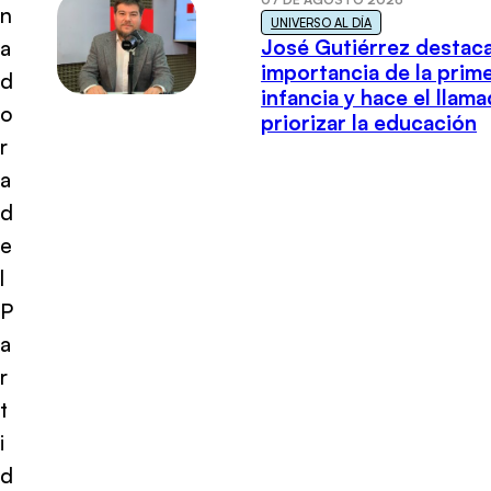
n
UNIVERSO AL DÍA
José Gutiérrez destaca
a
importancia de la prim
d
infancia y hace el llam
o
priorizar la educación
r
a
d
e
l
P
a
r
t
i
d