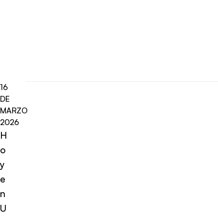
16
DE
MARZO
2026
H
o
y
e
n
U