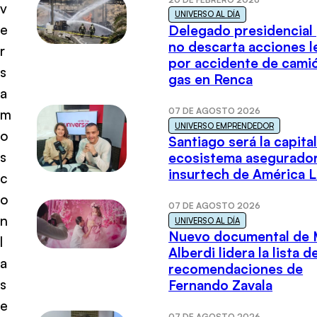
v
UNIVERSO AL DÍA
e
Delegado presidencial
no descarta acciones l
r
por accidente de cami
s
gas en Renca
a
07 DE AGOSTO 2026
m
UNIVERSO EMPRENDEDOR
o
Santiago será la capital
s
ecosistema asegurador
insurtech de América L
c
o
07 DE AGOSTO 2026
n
UNIVERSO AL DÍA
Nuevo documental de 
l
Alberdi lidera la lista d
a
recomendaciones de
s
Fernando Zavala
e
07 DE AGOSTO 2026