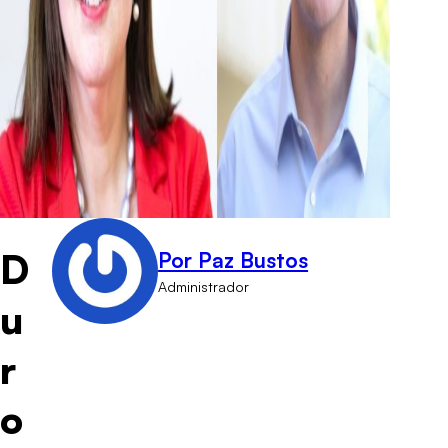
D
Por Paz Bustos
Administrador
u
r
o