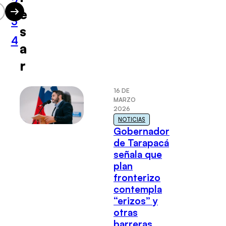
2
e
3
s
4
a
r
16 DE
MARZO
2026
NOTICIAS
Gobernador
de Tarapacá
señala que
plan
fronterizo
contempla
“erizos” y
otras
barreras