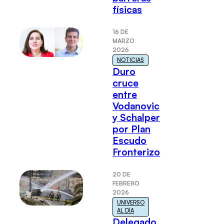
físicas
16 DE
MARZO
2026
NOTICIAS
Duro
cruce
entre
Vodanovic
y Schalper
por Plan
Escudo
Fronterizo
20 DE
FEBRERO
2026
UNIVERSO
AL DÍA
Delegado