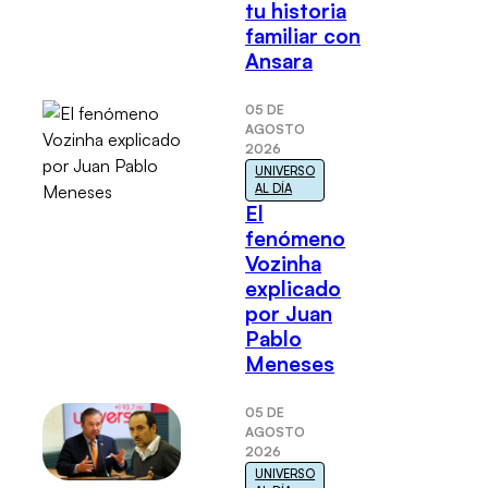
tu historia
familiar con
Ansara
05 DE
AGOSTO
2026
UNIVERSO
AL DÍA
El
fenómeno
Vozinha
explicado
por Juan
Pablo
Meneses
05 DE
AGOSTO
2026
UNIVERSO