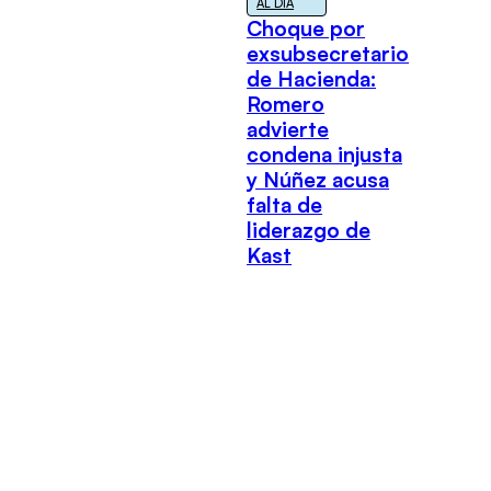
AL DÍA
Choque por
exsubsecretario
de Hacienda:
Romero
advierte
condena injusta
y Núñez acusa
falta de
liderazgo de
Kast