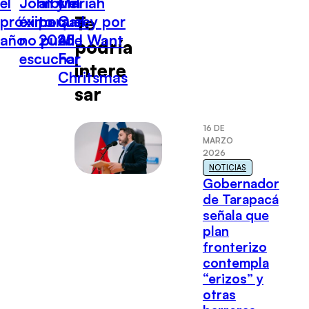
el
John y el
álbum
Mariah
próximo
éxito que
para el
Carey por
Te
año
no puede
2025
All I Want
podría
escuchar
For
intere
Chritsmas
sar
16 DE
MARZO
2026
NOTICIAS
Gobernador
de Tarapacá
señala que
plan
fronterizo
contempla
“erizos” y
otras