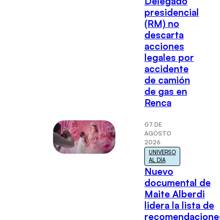
Delegado
presidencial
(RM) no
descarta
acciones
legales por
accidente
de camión
de gas en
Renca
07 DE
AGOSTO
2026
UNIVERSO
AL DÍA
Nuevo
documental de
Maite Alberdi
lidera la lista de
recomendacione