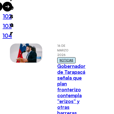
e
101
s
102
a
103
r
104
16 DE
MARZO
2026
NOTICIAS
Gobernador
de Tarapacá
señala que
plan
fronterizo
contempla
“erizos” y
otras
barreras