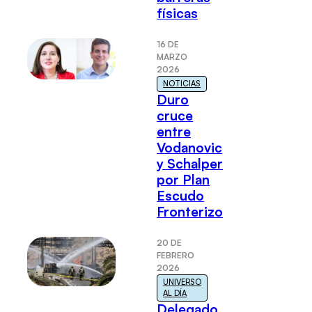
físicas
16 DE
MARZO
2026
NOTICIAS
Duro
cruce
entre
Vodanovic
y Schalper
por Plan
Escudo
Fronterizo
20 DE
FEBRERO
2026
UNIVERSO
AL DÍA
Delegado