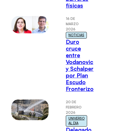
físicas
16 DE
MARZO
2026
NOTICIAS
Duro
cruce
entre
Vodanovic
y Schalper
por Plan
Escudo
Fronterizo
20 DE
FEBRERO
2026
UNIVERSO
AL DÍA
Delegado