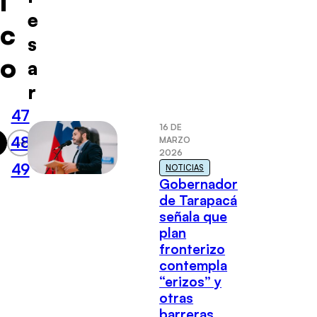
i
e
c
s
o
a
r
47
16 DE
48
MARZO
2026
49
NOTICIAS
Gobernador
de Tarapacá
señala que
plan
fronterizo
contempla
“erizos” y
otras
barreras