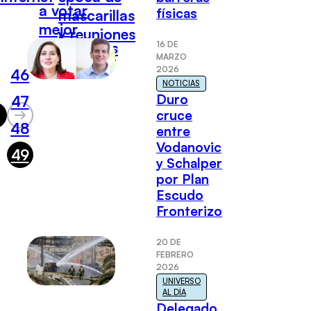
a votar
físicas
mascarillas
mejor
y reuniones
16 DE
informados
virtuales
MARZO
2026
46
NOTICIAS
Duro
47
cruce
48
entre
Vodanovic
49
y Schalper
por Plan
Escudo
Fronterizo
20 DE
FEBRERO
2026
UNIVERSO
AL DÍA
Delegado