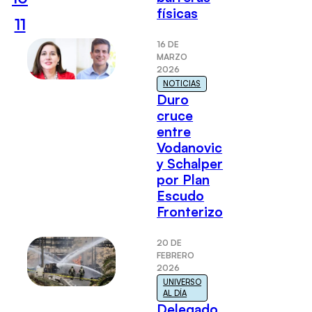
físicas
11
16 DE
MARZO
2026
NOTICIAS
Duro
cruce
entre
Vodanovic
y Schalper
por Plan
Escudo
Fronterizo
20 DE
FEBRERO
2026
UNIVERSO
AL DÍA
Delegado