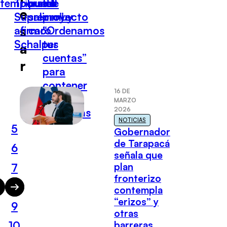
temporales
Tribunal
puede
del
e
Supremo"
salir muy
proyecto
s
afirmó
caro
“Ordenamos
Schalper
tus
a
cuentas”
r
para
contener
16 DE
alzas
MARZO
2026
eléctricas
NOTICIAS
5
Gobernador
de Tarapacá
6
señala que
plan
7
fronterizo
8
contempla
“erizos” y
9
otras
barreras
10