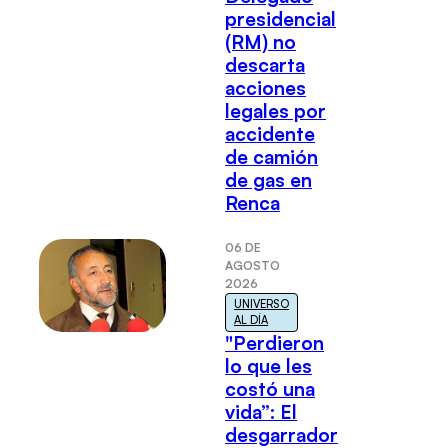
presidencial
(RM) no
descarta
acciones
legales por
accidente
de camión
de gas en
Renca
06 DE
AGOSTO
2026
UNIVERSO
AL DÍA
"Perdieron
lo que les
costó una
vida”: El
desgarrador