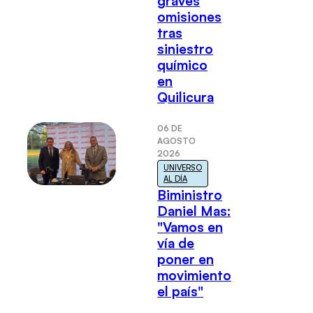
graves
omisiones
tras
siniestro
químico
en
Quilicura
06 DE
AGOSTO
2026
UNIVERSO
AL DÍA
Biministro
Daniel Mas:
"Vamos en
vía de
poner en
movimiento
el país"