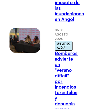
impacto de
las
inundaciones
en Angol
06 DE
AGOSTO
2026
UNIVERSO
AL DÍA
Bomberos
advierte
un
"verano
difícil"
por
incendios
forestales
y
denuncia