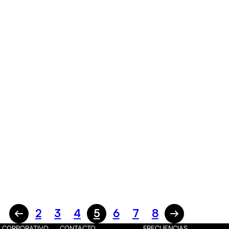
2
3
4
5
6
7
8
CORPORATIVO
CONTACTO
FRECUENCIAS