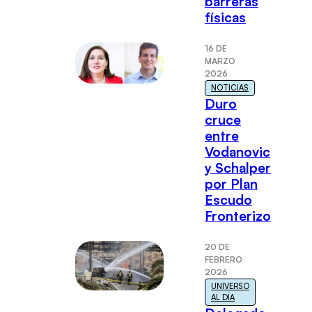
barreras
físicas
16 DE
MARZO
2026
NOTICIAS
Duro
cruce
entre
Vodanovic
y Schalper
por Plan
Escudo
Fronterizo
20 DE
FEBRERO
2026
UNIVERSO
AL DÍA