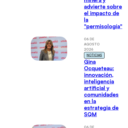
advierte sobre
el impacto de
la
"permisología"
06 DE
AGOSTO
2026
NOTICIAS
Gina
Ocqueteau:
innovación,
inteligencia
artificial y
comunidades
en la
estrategia de
SQM
06 DE