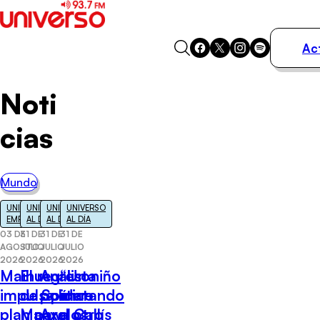
Ac
Actualidad
Noti
Música
Programas
cias
Podcasts
Destacados
Mundo
UNIVERSO
UNIVERSO
UNIVERSO
UNIVERSO
EMPRENDEDOR
AL DÍA
AL DÍA
AL DÍA
03 DE
31 DE
31 DE
31 DE
AGOSTO
JULIO
JULIO
JULIO
2026
2026
2026
2026
Maihue
El regreso
Analista
“Un niño
impulsa un
de Spider-
político
matando
plan para
Man y los
Axel Callís
a otro