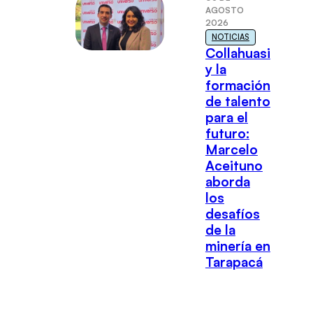
AGOSTO
2026
NOTICIAS
Collahuasi
y la
formación
de talento
para el
futuro:
Marcelo
Aceituno
aborda
los
desafíos
de la
minería en
Tarapacá