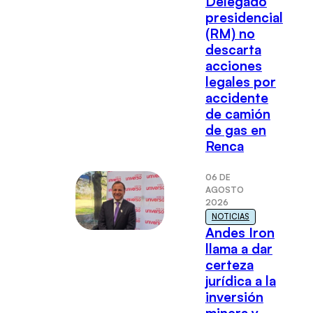
Delegado
presidencial
(RM) no
descarta
acciones
legales por
accidente
de camión
de gas en
Renca
06 DE
AGOSTO
2026
NOTICIAS
Andes Iron
llama a dar
certeza
jurídica a la
inversión
minera y