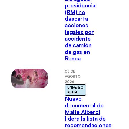
presidencial
(RM) no
descarta
acciones
legales por
accidente
de camión
de gas en
Renca
07 DE
AGOSTO
2026
UNIVERSO
AL DÍA
Nuevo
documental de
Maite Alberdi
lidera la lista de
recomendaciones