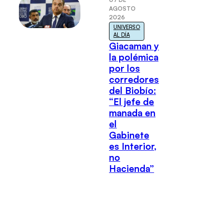
AGOSTO
2026
UNIVERSO
AL DÍA
Giacaman y
la polémica
por los
corredores
del Biobío:
“El jefe de
manada en
el
Gabinete
es Interior,
no
Hacienda”