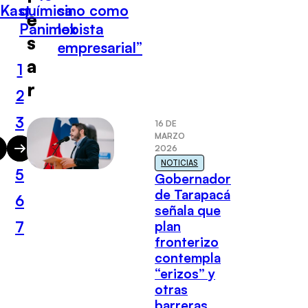
Kast
química
sino como
e
Panimex
lobista
s
empresarial”
a
1
r
2
3
16 DE
MARZO
4
2026
NOTICIAS
5
Gobernador
de Tarapacá
6
señala que
plan
7
fronterizo
contempla
“erizos” y
otras
barreras