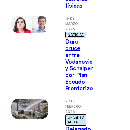
físicas
16 DE
MARZO
2026
NOTICIAS
Duro
cruce
entre
Vodanovic
y Schalper
por Plan
Escudo
Fronterizo
20 DE
FEBRERO
2026
UNIVERSO
AL DÍA
Delegado