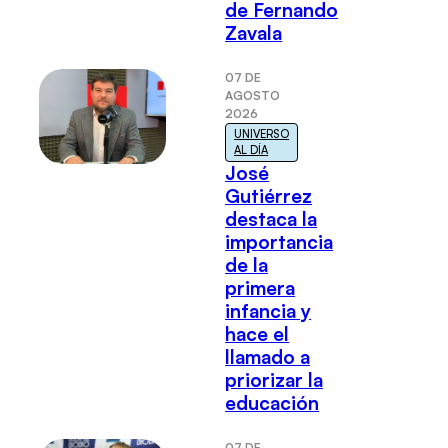
de Fernando
Zavala
07 DE
AGOSTO
2026
UNIVERSO
AL DÍA
José
Gutiérrez
destaca la
importancia
de la
primera
infancia y
hace el
llamado a
priorizar la
educación
07 DE