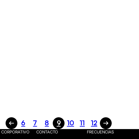
6
7
8
9
10
11
12
CORPORATIVO
CONTACTO
FRECUENCIAS