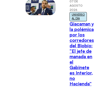
07 DE
AGOSTO
2026
UNIVERSO
AL DÍA
Giacaman y
la polémica
por los
corredores
del Biobío:
“El jefe de
manada en
el
Gabinete
es Interior,
no
Hacienda”