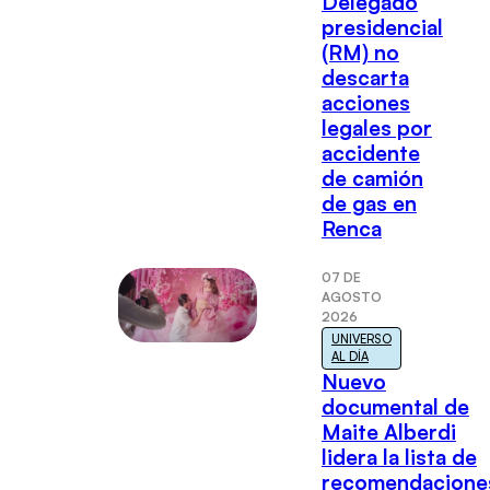
Delegado
presidencial
(RM) no
descarta
acciones
legales por
accidente
de camión
de gas en
Renca
07 DE
AGOSTO
2026
UNIVERSO
AL DÍA
Nuevo
documental de
Maite Alberdi
lidera la lista de
recomendacione