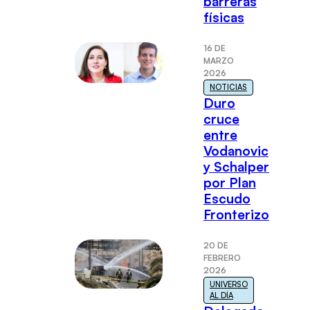
barreras
físicas
16 DE
MARZO
2026
NOTICIAS
Duro
cruce
entre
Vodanovic
y Schalper
por Plan
Escudo
Fronterizo
20 DE
FEBRERO
2026
UNIVERSO
AL DÍA