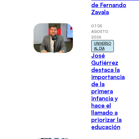
de Fernando
Zavala
07 DE
AGOSTO
2026
UNIVERSO
AL DÍA
José
Gutiérrez
destaca la
importancia
de la
primera
infancia y
hace el
llamado a
priorizar la
educación