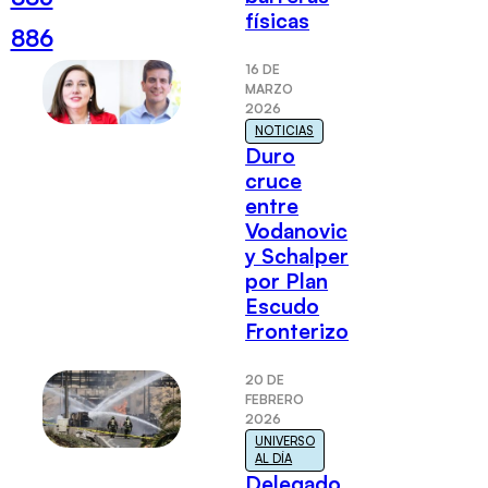
físicas
886
16 DE
MARZO
2026
NOTICIAS
Duro
cruce
entre
Vodanovic
y Schalper
por Plan
Escudo
Fronterizo
20 DE
FEBRERO
2026
UNIVERSO
AL DÍA
Delegado