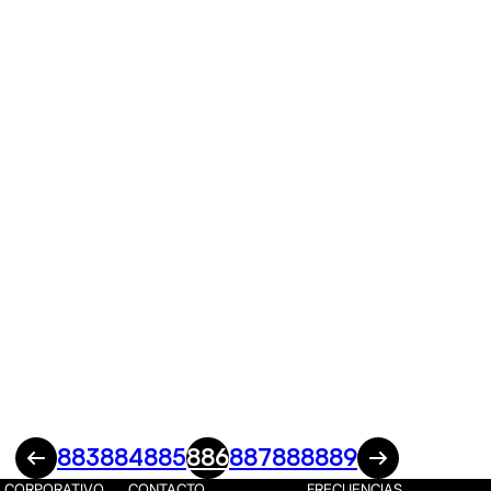
883
884
885
886
887
888
889
CORPORATIVO
CONTACTO
FRECUENCIAS