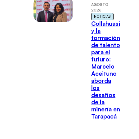
AGOSTO
2026
NOTICIAS
Collahuasi
y la
formación
de talento
para el
futuro:
Marcelo
Aceituno
aborda
los
desafíos
de la
minería en
Tarapacá