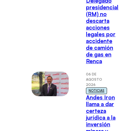
Delegado
presidencial
(RM) no
descarta
acciones
legales por
accidente
de camión
de gas en
Renca
06 DE
AGOSTO
2026
NOTICIAS
Andes Iron
llama a dar
certeza
jurídica a la
inversión
minera y