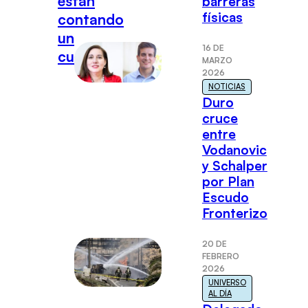
están
barreras
físicas
contando
un
16 DE
cuento"
MARZO
2026
NOTICIAS
Duro
cruce
entre
Vodanovic
y Schalper
por Plan
Escudo
Fronterizo
20 DE
FEBRERO
2026
UNIVERSO
AL DÍA