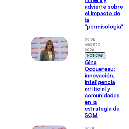
advierte sobre
el impacto de
la
"permisología"
06 DE
AGOSTO
2026
NOTICIAS
Gina
Ocqueteau:
innovación,
inteligencia
artificial y
comunidades
en la
estrategia de
SQM
06 DE