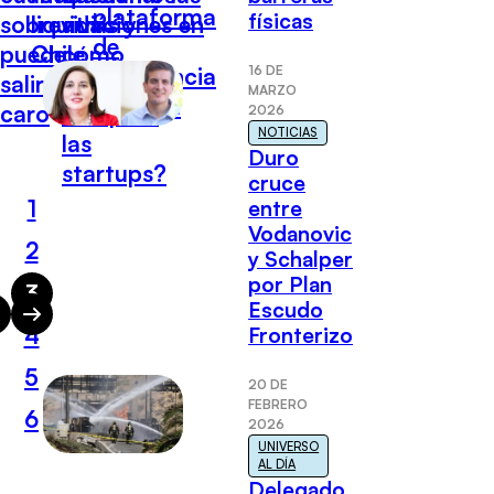
plataforma
físicas
sobrevivir
liquidaciones en
atrás y
de
puede
Chile
cómo
16 DE
inteligencia
salir muy
viene el
MARZO
artificial
caro
año para
2026
NOTICIAS
las
Duro
startups?
cruce
1
entre
Vodanovic
2
y Schalper
por Plan
3
Escudo
4
Fronterizo
5
20 DE
FEBRERO
6
2026
UNIVERSO
AL DÍA
Delegado