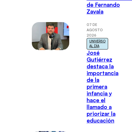
de Fernando
Zavala
07 DE
AGOSTO
2026
UNIVERSO
AL DÍA
José
Gutiérrez
destaca la
importancia
de la
primera
infancia y
hace el
llamado a
priorizar la
educación