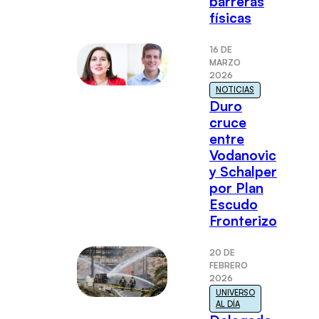
barreras
físicas
16 DE
MARZO
2026
NOTICIAS
Duro
cruce
entre
Vodanovic
y Schalper
por Plan
Escudo
Fronterizo
20 DE
FEBRERO
2026
UNIVERSO
AL DÍA