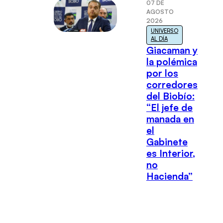
07 DE
AGOSTO
2026
UNIVERSO
AL DÍA
Giacaman y
la polémica
por los
corredores
del Biobío:
“El jefe de
manada en
el
Gabinete
es Interior,
no
Hacienda”