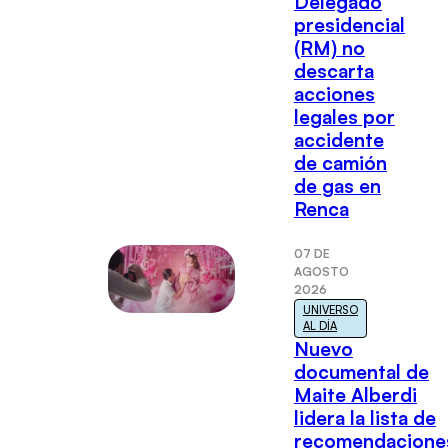
Delegado
presidencial
(RM) no
descarta
acciones
legales por
accidente
de camión
de gas en
Renca
07 DE
AGOSTO
2026
UNIVERSO
AL DÍA
Nuevo
documental de
Maite Alberdi
lidera la lista de
recomendacione