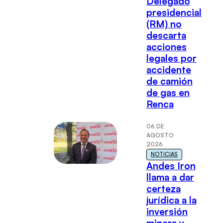
Delegado
presidencial
(RM) no
descarta
acciones
legales por
accidente
de camión
de gas en
Renca
06 DE
AGOSTO
2026
NOTICIAS
Andes Iron
llama a dar
certeza
jurídica a la
inversión
minera y