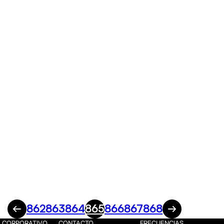
862
863
864
865
866
867
868
CORPORATIVO
CONTACTO
FRECUENCIAS