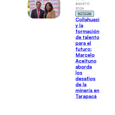
AGOSTO
2026
NOTICIAS
Collahuasi
y la
formación
de talento
para el
futuro:
Marcelo
Aceituno
aborda
los
desafíos
de la
minería en
Tarapacá