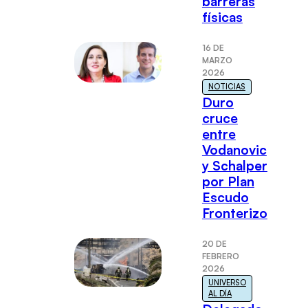
barreras
físicas
16 DE
MARZO
2026
NOTICIAS
Duro
cruce
entre
Vodanovic
y Schalper
por Plan
Escudo
Fronterizo
20 DE
FEBRERO
2026
UNIVERSO
AL DÍA