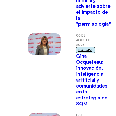
advierte sobre
el impacto de
la
"permisología"
06 DE
AGOSTO
2026
NOTICIAS
Gina
Ocqueteau:
innovación,
inteligencia
artificial y
comunidades
en la
estrategia de
SQM
06 DE