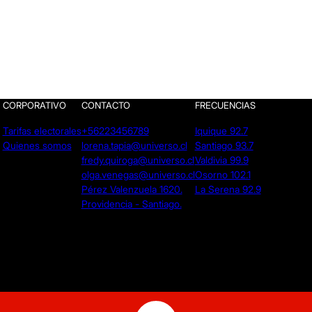
CORPORATIVO
CONTACTO
FRECUENCIAS
Tarifas electorales
+56223456789
Iquique 92.7
Quienes somos
lorena.tapia@universo.cl
Santiago 93.7
fredy.quiroga@universo.cl
Valdivia 99.9
olga.venegas@universo.cl
Osorno 102.1
Pérez Valenzuela 1620.
La Serena 92.9
Providencia - Santiago.