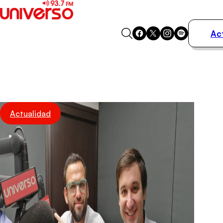
Ac
Actualidad
Música
Programas
Podcasts
Destacados
Actualidad