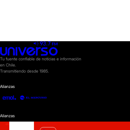
Tu fuente confiable de noticias e información
en Chile.
Transmitiendo desde 1985.
Alianzas
Alianzas