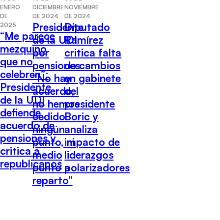
DICIEMBRE
ENERO
NOVIEMBRE
DE 2024
DE
DE 2024
Presidente
Diputado
2025
“Me parece
de la UDI
Ramírez
mezquino
por
critica falta
que no
pensiones:
de cambios
celebren”:
“No hay
en gabinete
Presidente
acuerdo,
del
de la UDI
no hemos
presidente
defiende
cedido
Boric y
acuerdo de
ningún
analiza
pensiones y
punto, ni
impacto de
critica a
medio
liderazgos
republicanos
punto a
polarizadores
reparto”