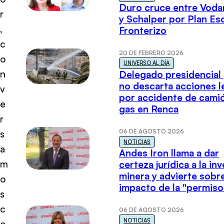
Duro cruce entre Voda
r
y Schalper por Plan E
,
Fronterizo
c
20 DE FEBRERO 2026
o
UNIVERSO AL DÍA
n
Delegado presidencial
no descarta acciones l
v
por accidente de cami
e
gas en Renca
r
06 DE AGOSTO 2026
s
NOTICIAS
a
Andes Iron llama a dar
m
certeza jurídica a la in
minera y advierte sobre
o
impacto de la "permiso
s
c
06 DE AGOSTO 2026
NOTICIAS
o