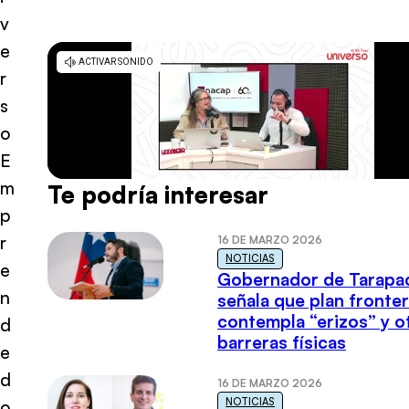
v
e
r
s
o
E
m
Te podría interesar
p
r
16 DE MARZO 2026
NOTICIAS
e
Gobernador de Tarapa
n
señala que plan fronter
contempla “erizos” y o
d
barreras físicas
e
d
16 DE MARZO 2026
NOTICIAS
o