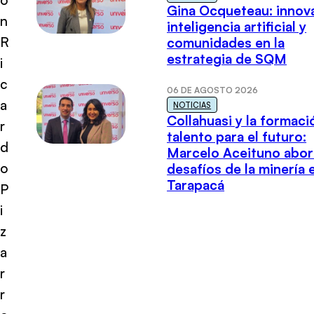
Gina Ocqueteau: innov
n
inteligencia artificial y
R
comunidades en la
estrategia de SQM
i
c
06 DE AGOSTO 2026
a
NOTICIAS
Collahuasi y la formaci
r
talento para el futuro:
d
Marcelo Aceituno abor
o
desafíos de la minería 
Tarapacá
P
i
z
a
r
r