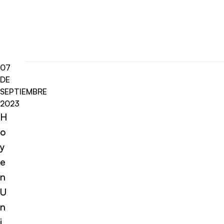
07
DE
SEPTIEMBRE
2023
H
o
y
e
n
U
n
i