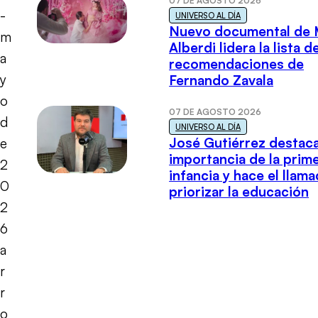
07 DE AGOSTO 2026
-
UNIVERSO AL DÍA
Nuevo documental de 
m
Alberdi lidera la lista d
a
recomendaciones de
y
Fernando Zavala
o
07 DE AGOSTO 2026
d
UNIVERSO AL DÍA
José Gutiérrez destaca
e
importancia de la prim
2
infancia y hace el llam
0
priorizar la educación
2
6
a
r
r
o