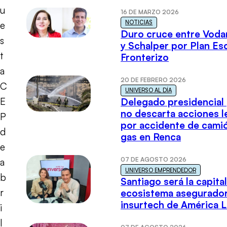
u
16 DE MARZO 2026
NOTICIAS
e
Duro cruce entre Voda
s
y Schalper por Plan E
t
Fronterizo
a
20 DE FEBRERO 2026
C
UNIVERSO AL DÍA
E
Delegado presidencial
no descarta acciones l
P
por accidente de cami
d
gas en Renca
e
07 DE AGOSTO 2026
a
UNIVERSO EMPRENDEDOR
b
Santiago será la capital
r
ecosistema asegurador
insurtech de América L
i
l