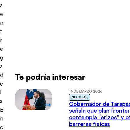
a
e
n
t
r
e
g
a
d
Te podría interesar
e
l
16 DE MARZO 2026
NOTICIAS
a
Gobernador de Tarapa
E
señala que plan fronter
contempla “erizos” y o
n
barreras físicas
c