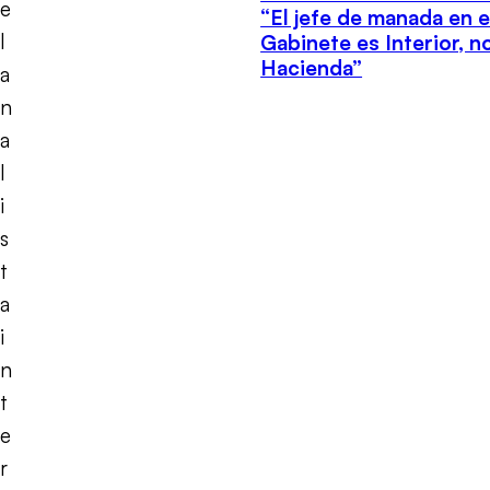
e
“El jefe de manada en e
l
Gabinete es Interior, n
Hacienda”
a
n
a
l
i
s
t
a
i
n
t
e
r