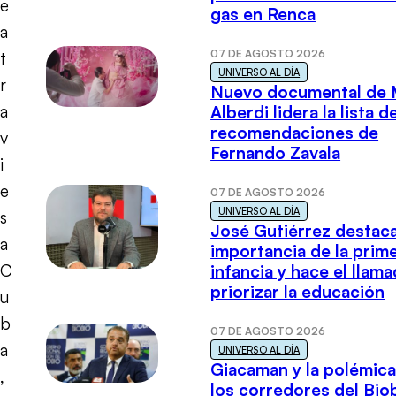
e
gas en Renca
a
07 DE AGOSTO 2026
t
UNIVERSO AL DÍA
r
Nuevo documental de 
a
Alberdi lidera la lista d
recomendaciones de
v
Fernando Zavala
i
e
07 DE AGOSTO 2026
UNIVERSO AL DÍA
s
José Gutiérrez destaca
a
importancia de la prim
C
infancia y hace el llam
priorizar la educación
u
b
07 DE AGOSTO 2026
a
UNIVERSO AL DÍA
Giacaman y la polémica
,
los corredores del Biob