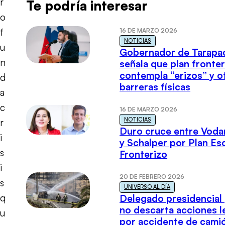
r
Te podría interesar
o
f
16 DE MARZO 2026
NOTICIAS
u
Gobernador de Tarapa
n
señala que plan fronter
contempla “erizos” y o
d
barreras físicas
a
c
16 DE MARZO 2026
NOTICIAS
r
Duro cruce entre Voda
i
y Schalper por Plan E
s
Fronterizo
i
20 DE FEBRERO 2026
s
UNIVERSO AL DÍA
q
Delegado presidencial
no descarta acciones l
u
por accidente de cami