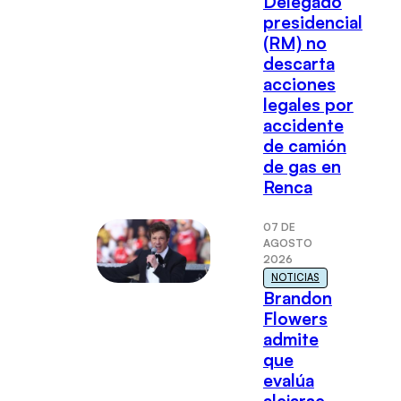
Delegado
presidencial
(RM) no
descarta
acciones
legales por
accidente
de camión
de gas en
Renca
07 DE
AGOSTO
2026
NOTICIAS
Brandon
Flowers
admite
que
evalúa
alejarse