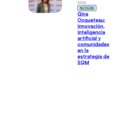
2026
NOTICIAS
Gina
Ocqueteau:
innovación,
inteligencia
artificial y
comunidades
en la
estrategia de
SQM