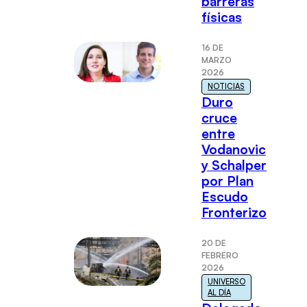
barreras
físicas
16 DE
MARZO
2026
NOTICIAS
Duro
cruce
entre
Vodanovic
y Schalper
por Plan
Escudo
Fronterizo
20 DE
FEBRERO
2026
UNIVERSO
AL DÍA