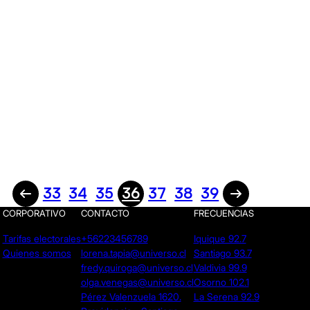
33
34
35
36
37
38
39
CORPORATIVO
CONTACTO
FRECUENCIAS
Tarifas electorales
+56223456789
Iquique 92.7
Quienes somos
lorena.tapia@universo.cl
Santiago 93.7
fredy.quiroga@universo.cl
Valdivia 99.9
olga.venegas@universo.cl
Osorno 102.1
Pérez Valenzuela 1620.
La Serena 92.9