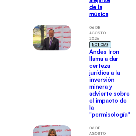
de la
música
06 DE
AGOSTO
2026
NOTICIAS
Andes Iron
llama a dar
certeza
jurídica a la
inversión
minera y
advierte sobre
el impacto de
la
"permisología"
06 DE
AGOSTO