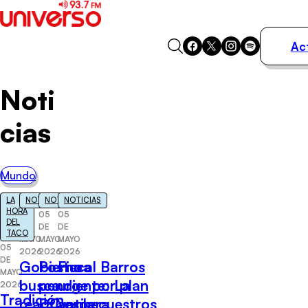
Ac
Actualidad
Noti
Música
Programas
cias
Podcasts
Destacados
Mundo
LA
NOTICIAS
NOTICIAS
NOTICIAS
HORA
05
05
05
DEL
DE
DE
DE
TACO
MAYO
MAYO
MAYO
05
2026
2026
2026
DE
Gobierno
Postura
Fiscal Barros
MAYO
busca
pendiente: La
urge por plan
2026
Tradición
reactivar la
DC espera
antisecuestros