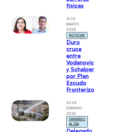
físicas
16 DE
MARZO
2026
NOTICIAS
Duro
cruce
entre
Vodanovic
y Schalper
por Plan
Escudo
Fronterizo
20 DE
FEBRERO
2026
UNIVERSO
AL DÍA
Delegado