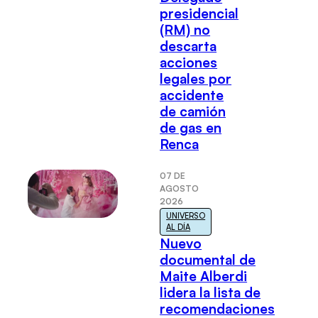
presidencial
(RM) no
descarta
acciones
legales por
accidente
de camión
de gas en
Renca
07 DE
AGOSTO
2026
UNIVERSO
AL DÍA
Nuevo
documental de
Maite Alberdi
lidera la lista de
recomendaciones