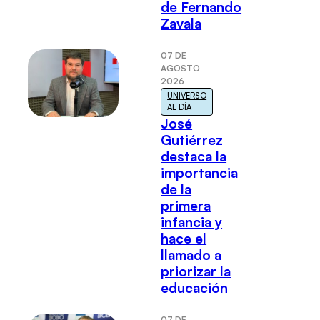
de Fernando
Zavala
07 DE
AGOSTO
2026
UNIVERSO
AL DÍA
José
Gutiérrez
destaca la
importancia
de la
primera
infancia y
hace el
llamado a
priorizar la
educación
07 DE