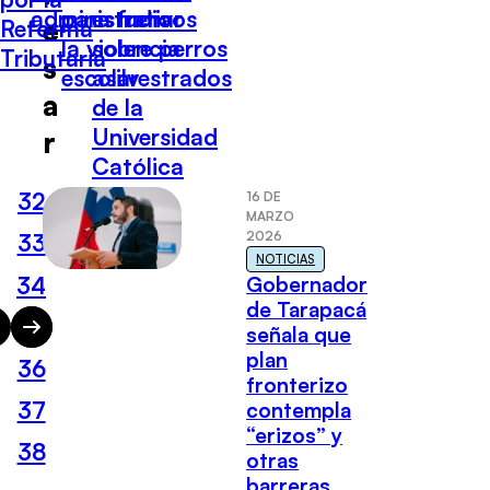
administrativos
para frenar
estudio
e
Reforma
la violencia
sobre perros
Tributaria
s
escolar
asilvestrados
a
de la
Universidad
r
Católica
32
16 DE
MARZO
2026
33
NOTICIAS
34
Gobernador
de Tarapacá
35
señala que
plan
36
fronterizo
37
contempla
“erizos” y
38
otras
barreras