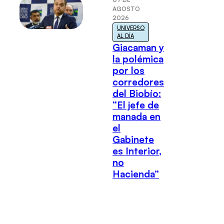
AGOSTO
2026
UNIVERSO
AL DÍA
Giacaman y
la polémica
por los
corredores
del Biobío:
“El jefe de
manada en
el
Gabinete
es Interior,
no
Hacienda”