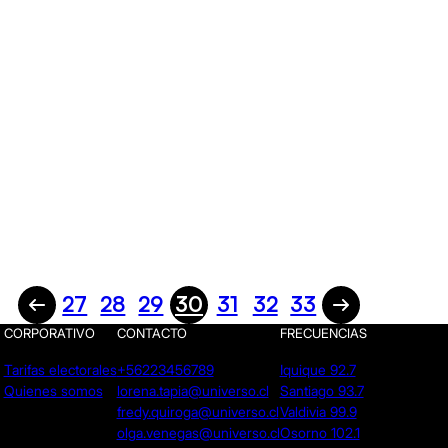
27
28
29
30
31
32
33
CORPORATIVO
CONTACTO
FRECUENCIAS
Tarifas electorales
+56223456789
Iquique 92.7
Quienes somos
lorena.tapia@universo.cl
Santiago 93.7
fredy.quiroga@universo.cl
Valdivia 99.9
olga.venegas@universo.cl
Osorno 102.1