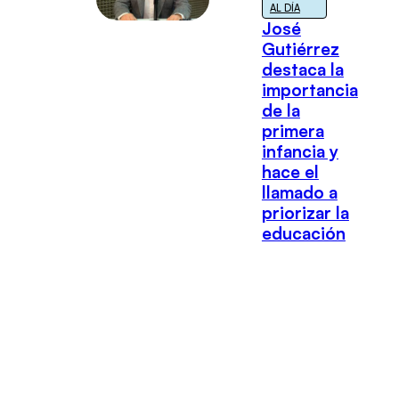
AL DÍA
José
Gutiérrez
destaca la
importancia
de la
primera
infancia y
hace el
llamado a
priorizar la
educación