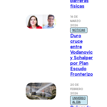
barreras
físicas
16 DE
MARZO
2026
NOTICIAS
Duro
cruce
entre
Vodanovic
y Schalper
por Plan
Escudo
Fronterizo
20 DE
FEBRERO
2026
UNIVERSO
AL DÍA