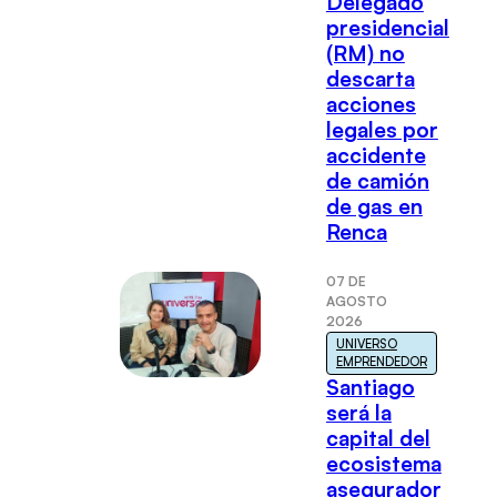
Delegado
presidencial
(RM) no
descarta
acciones
legales por
accidente
de camión
de gas en
Renca
07 DE
AGOSTO
2026
UNIVERSO
EMPRENDEDOR
Santiago
será la
capital del
ecosistema
asegurador