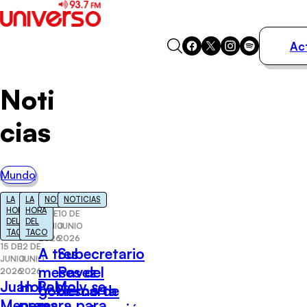
Ac
Actualidad
Noti
Música
Programas
cias
Podcasts
Destacados
Mundo
LA
LA
NOTICIAS
NOTICIAS
HORA
HORA
11 DE
10 DE
DEL
DEL
JUNIO
JUNIO
TACO
TACO
2026
2026
15 DE
12 DE
A tres
Subecretario
JUNIO
JUNIO
meses del
Pavez
2026
2026
Juan Pablo
Holy Moly se
gobierno de
descarta
Meneses
prepara para