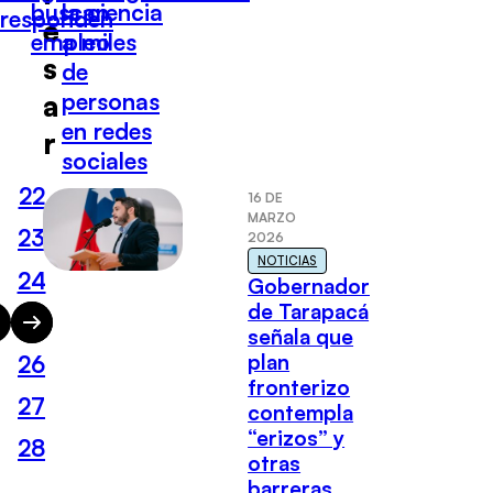
buscan
la ciencia
responden
e
empleo
a miles
s
de
personas
a
en redes
r
sociales
22
16 DE
MARZO
23
2026
NOTICIAS
24
Gobernador
de Tarapacá
25
señala que
plan
26
fronterizo
27
contempla
“erizos” y
28
otras
barreras