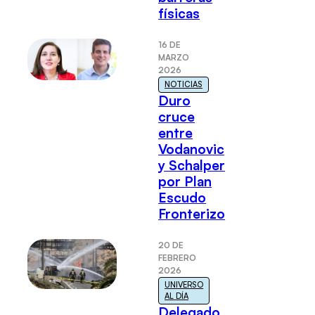
físicas
16 DE
MARZO
2026
NOTICIAS
Duro
cruce
entre
Vodanovic
y Schalper
por Plan
Escudo
Fronterizo
20 DE
FEBRERO
2026
UNIVERSO
AL DÍA
Delegado