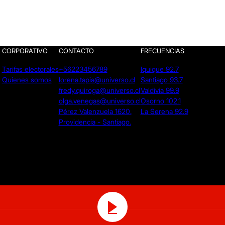
CORPORATIVO
CONTACTO
FRECUENCIAS
Tarifas electorales
+56223456789
Iquique 92.7
Quienes somos
lorena.tapia@universo.cl
Santiago 93.7
fredy.quiroga@universo.cl
Valdivia 99.9
olga.venegas@universo.cl
Osorno 102.1
Pérez Valenzuela 1620.
La Serena 92.9
Providencia - Santiago.