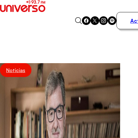
Ac
Actualidad
Música
Programas
Podcasts
Destacados
Noticias