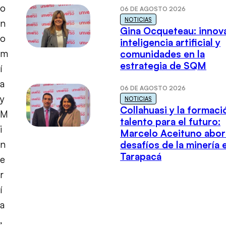
o
06 DE AGOSTO 2026
NOTICIAS
n
Gina Ocqueteau: innov
o
inteligencia artificial y
m
comunidades en la
estrategia de SQM
í
a
06 DE AGOSTO 2026
y
NOTICIAS
Collahuasi y la formaci
M
talento para el futuro:
i
Marcelo Aceituno abor
n
desafíos de la minería 
Tarapacá
e
r
í
a
,