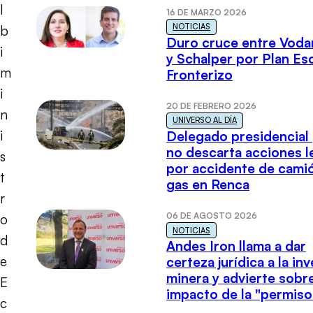
l
16 DE MARZO 2026
NOTICIAS
b
Duro cruce entre Voda
i
y Schalper por Plan E
m
Fronterizo
i
20 DE FEBRERO 2026
n
UNIVERSO AL DÍA
i
Delegado presidencial
no descarta acciones l
s
por accidente de cami
t
gas en Renca
r
06 DE AGOSTO 2026
o
NOTICIAS
d
Andes Iron llama a dar
e
certeza jurídica a la in
minera y advierte sobre
E
impacto de la "permiso
c