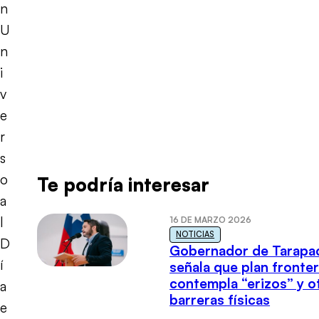
n
U
n
i
v
e
r
s
o
Te podría interesar
a
l
16 DE MARZO 2026
NOTICIAS
D
Gobernador de Tarapa
í
señala que plan fronter
contempla “erizos” y o
a
barreras físicas
e