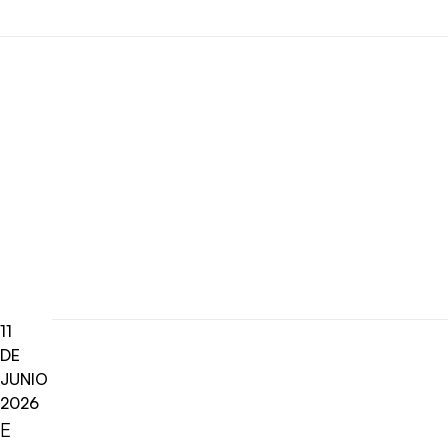
11
DE
JUNIO
2026
E