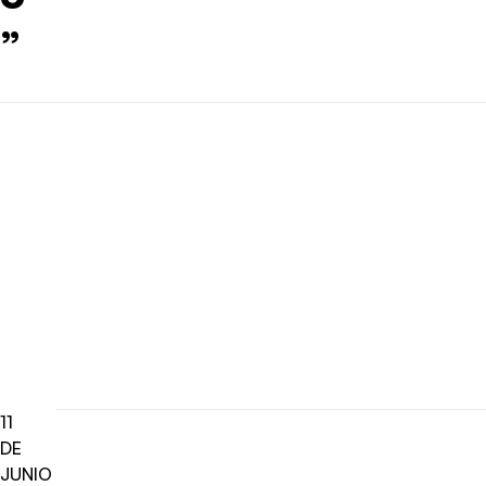
”
11
DE
JUNIO