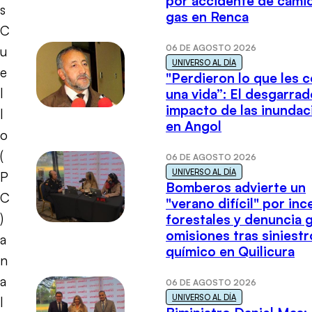
por accidente de cami
s
gas en Renca
C
06 DE AGOSTO 2026
u
UNIVERSO AL DÍA
e
"Perdieron lo que les 
l
una vida”: El desgarrad
impacto de las inundac
l
en Angol
o
(
06 DE AGOSTO 2026
UNIVERSO AL DÍA
P
Bomberos advierte un
C
"verano difícil" por in
)
forestales y denuncia 
omisiones tras siniestr
a
químico en Quilicura
n
a
06 DE AGOSTO 2026
UNIVERSO AL DÍA
l