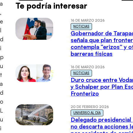
a
Te podría interesar
,
e
16 DE MARZO 2026
NOTICIAS
l
Gobernador de Tarapa
d
señala que plan fronter
contempla “erizos” y o
i
barreras físicas
p
u
16 DE MARZO 2026
NOTICIAS
t
Duro cruce entre Voda
a
y Schalper por Plan E
d
Fronterizo
o
20 DE FEBRERO 2026
L
UNIVERSO AL DÍA
u
Delegado presidencial
no descarta acciones l
i