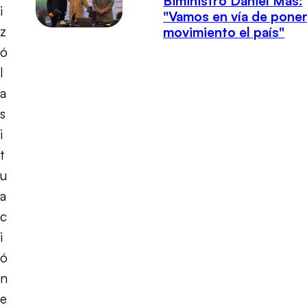
Biministro Daniel Mas:
i
"Vamos en vía de poner
z
movimiento el país"
ó
l
a
s
i
t
u
a
c
i
ó
n
e