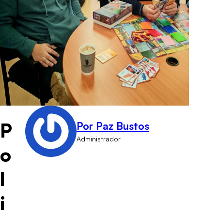
P
Por Paz Bustos
Administrador
o
l
i