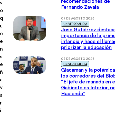
recomendaciones de
v
Fernando Zavala
o
q
07 DE AGOSTO 2026
UNIVERSO AL DÍA
u
José Gutiérrez destaca
e
importancia de la prim
e
infancia y hace el llam
priorizar la educación
n
s
07 DE AGOSTO 2026
e
UNIVERSO AL DÍA
Giacaman y la polémica
ñ
los corredores del Biob
a
“El jefe de manada en e
v
Gabinete es Interior, n
Hacienda”
a
r
i