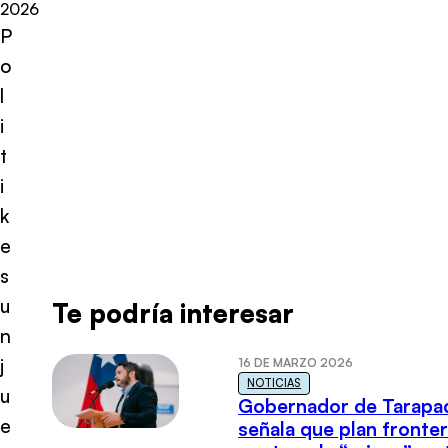
2026
P
o
l
i
t
i
k
e
s
u
Te podría interesar
n
j
16 DE MARZO 2026
NOTICIAS
u
Gobernador de Tarapa
e
señala que plan fronter