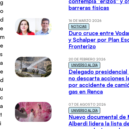
contempla “erizos” y o
g
barreras físicas
o
d
16 DE MARZO 2026
NOTICIAS
e
Duro cruce entre Voda
m
y Schalper por Plan E
e
Fronterizo
s
20 DE FEBRERO 2026
a
UNIVERSO AL DÍA
e
Delegado presidencial
no descarta acciones l
d
por accidente de cami
u
gas en Renca
c
07 DE AGOSTO 2026
a
UNIVERSO AL DÍA
t
Nuevo documental de 
i
Alberdi lidera la lista d