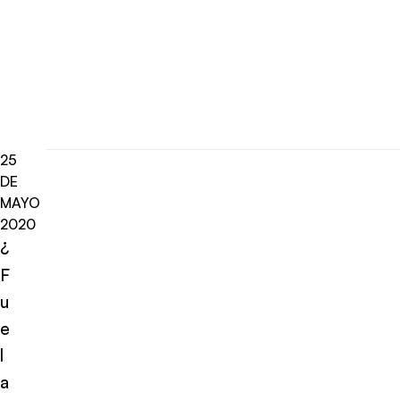
25
DE
MAYO
2020
¿
F
u
e
l
a