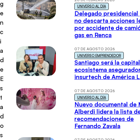
g
UNIVERSO AL DÍA
e
Delegado presidencial
no descarta acciones l
n
por accidente de cami
c
gas en Renca
i
07 DE AGOSTO 2026
a
UNIVERSO EMPRENDEDOR
d
Santiago será la capital
e
ecosistema asegurador
insurtech de América L
E
s
07 DE AGOSTO 2026
t
UNIVERSO AL DÍA
Nuevo documental de 
a
Alberdi lidera la lista d
d
recomendaciones de
o
Fernando Zavala
s
07 DE AGOSTO 2026