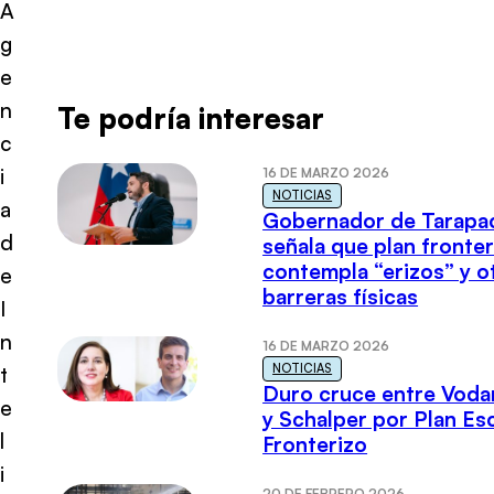
A
g
e
n
Te podría interesar
c
i
16 DE MARZO 2026
NOTICIAS
a
Gobernador de Tarapa
d
señala que plan fronter
contempla “erizos” y o
e
barreras físicas
I
n
16 DE MARZO 2026
NOTICIAS
t
Duro cruce entre Voda
e
y Schalper por Plan E
l
Fronterizo
i
20 DE FEBRERO 2026