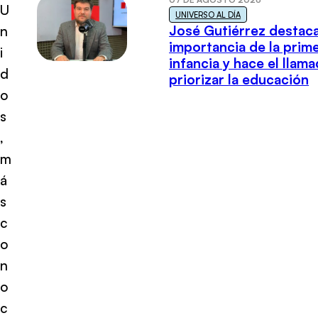
U
UNIVERSO AL DÍA
José Gutiérrez destaca
n
importancia de la prim
i
infancia y hace el llam
d
priorizar la educación
o
s
,
m
á
s
c
o
n
o
c