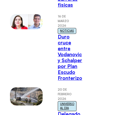
físicas
16 DE
MARZO
2026
NOTICIAS
Duro
cruce
entre
Vodanovic
y Schalper
por Plan
Escudo
Fronterizo
20 DE
FEBRERO
2026
UNIVERSO
AL DÍA
Delegado