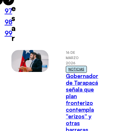
e
97
s
98
a
99
r
16 DE
MARZO
2026
NOTICIAS
Gobernador
de Tarapacá
señala que
plan
fronterizo
contempla
“erizos” y
otras
barreras