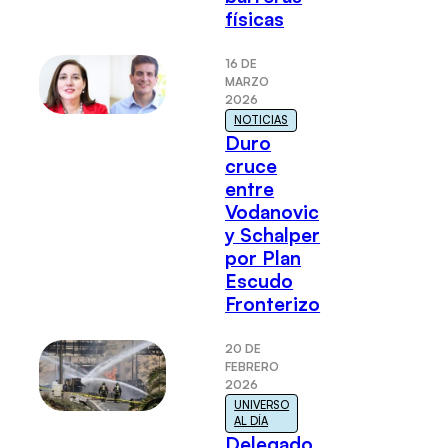
físicas
16 DE
MARZO
2026
NOTICIAS
Duro
cruce
entre
Vodanovic
y Schalper
por Plan
Escudo
Fronterizo
20 DE
FEBRERO
2026
UNIVERSO
AL DÍA
Delegado