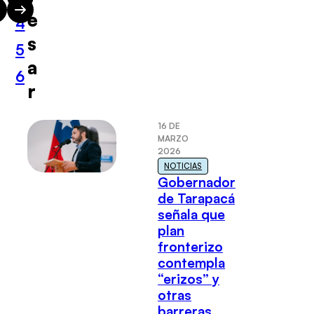
e
4
s
5
a
6
r
16 DE
MARZO
2026
NOTICIAS
Gobernador
de Tarapacá
señala que
plan
fronterizo
contempla
“erizos” y
otras
barreras