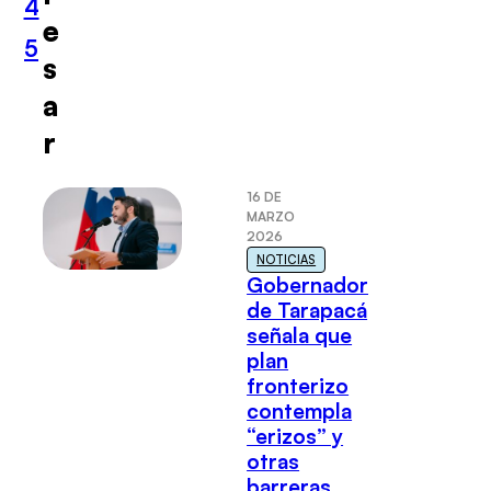
4
e
5
s
a
r
16 DE
MARZO
2026
NOTICIAS
Gobernador
de Tarapacá
señala que
plan
fronterizo
contempla
“erizos” y
otras
barreras