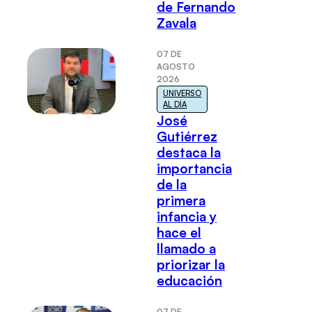
de Fernando
Zavala
07 DE
AGOSTO
2026
UNIVERSO
AL DÍA
José
Gutiérrez
destaca la
importancia
de la
primera
infancia y
hace el
llamado a
priorizar la
educación
07 DE