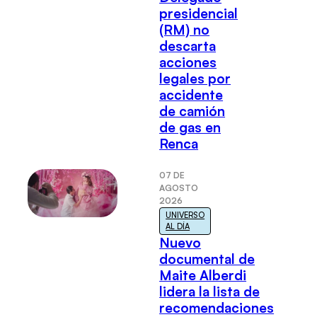
presidencial
(RM) no
descarta
acciones
legales por
accidente
de camión
de gas en
Renca
07 DE
AGOSTO
2026
UNIVERSO
AL DÍA
Nuevo
documental de
Maite Alberdi
lidera la lista de
recomendaciones