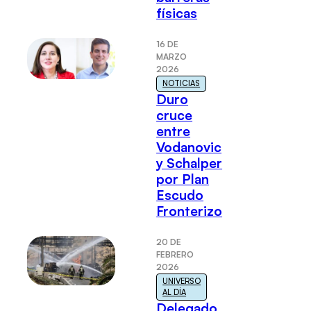
físicas
16 DE
MARZO
2026
NOTICIAS
Duro
cruce
entre
Vodanovic
y Schalper
por Plan
Escudo
Fronterizo
20 DE
FEBRERO
2026
UNIVERSO
AL DÍA
Delegado