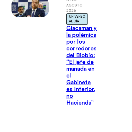
AGOSTO
2026
UNIVERSO
AL DÍA
Giacaman y
la polémica
por los
corredores
del Biobío:
“El jefe de
manada en
el
Gabinete
es Interior,
no
Hacienda”