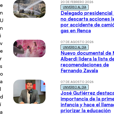
20 DE FEBRERO 2026
e
UNIVERSO AL DÍA
n
Delegado presidencial
no descarta acciones l
U
por accidente de cami
n
gas en Renca
i
07 DE AGOSTO 2026
v
UNIVERSO AL DÍA
e
Nuevo documental de 
r
Alberdi lidera la lista d
recomendaciones de
s
Fernando Zavala
o
a
07 DE AGOSTO 2026
UNIVERSO AL DÍA
l
José Gutiérrez destaca
d
importancia de la prim
í
infancia y hace el llam
priorizar la educación
a