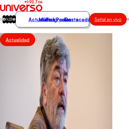
Actualidad
Música
Programas
Podcasts
Destacados
Señal en vivo
Actualidad
Actualidad
Música
Programas
Podcasts
Destacados