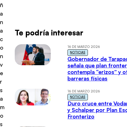
ñ
a
n
a
Te podría interesar
c
o
16 DE MARZO 2026
NOTICIAS
n
Gobernador de Tarapa
v
señala que plan fronter
contempla “erizos” y o
e
barreras físicas
r
s
16 DE MARZO 2026
NOTICIAS
a
Duro cruce entre Voda
m
y Schalper por Plan E
o
Fronterizo
s