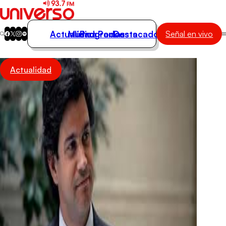
Actualidad
Música
Programas
Podcasts
Destacados
Señal en vivo
Actualidad
Actualidad
Música
Programas
Podcasts
Destacados