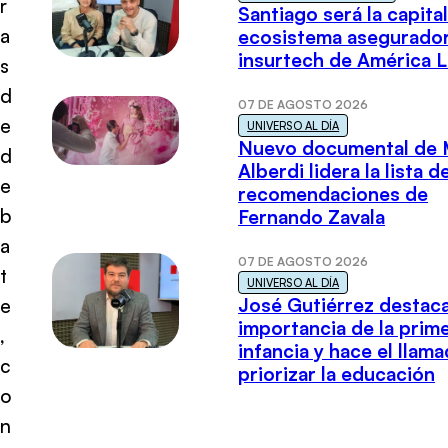
r
Santiago será la capital
a
ecosistema asegurador
insurtech de América L
s
d
07 DE AGOSTO 2026
e
UNIVERSO AL DÍA
Nuevo documental de 
d
Alberdi lidera la lista d
e
recomendaciones de
b
Fernando Zavala
a
07 DE AGOSTO 2026
t
UNIVERSO AL DÍA
José Gutiérrez destaca
e
importancia de la prim
,
infancia y hace el llam
c
priorizar la educación
o
n