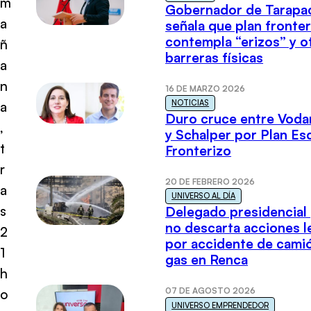
m
Gobernador de Tarapa
a
señala que plan fronter
contempla “erizos” y o
ñ
barreras físicas
a
n
16 DE MARZO 2026
NOTICIAS
a
Duro cruce entre Voda
,
y Schalper por Plan E
t
Fronterizo
r
20 DE FEBRERO 2026
a
UNIVERSO AL DÍA
s
Delegado presidencial
no descarta acciones l
2
por accidente de cami
1
gas en Renca
h
07 DE AGOSTO 2026
o
UNIVERSO EMPRENDEDOR