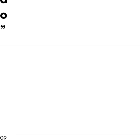
o
”
09