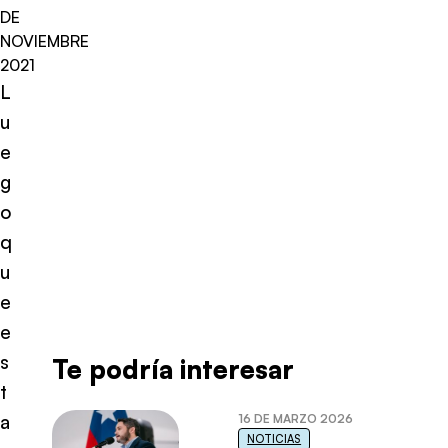
DE
NOVIEMBRE
2021
L
u
e
g
o
q
u
e
e
s
Te podría interesar
t
a
16 DE MARZO 2026
NOTICIAS