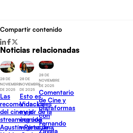
Compartir contenido
Noticias relacionadas
28 DE
28 DE
28 DE
NOVIEMBRE
NOVIEMBRE
NOVIEMBRE
DE 2025
DE 2025
DE 2025
Comentario
Las
Esto es
de Cine y
recomendaciones
Vida: Lo
plataformas
del cine y el
mejor de la
con
streaming con
comida
Fernando
Agustín Pérez de
vegetariana
Zavala