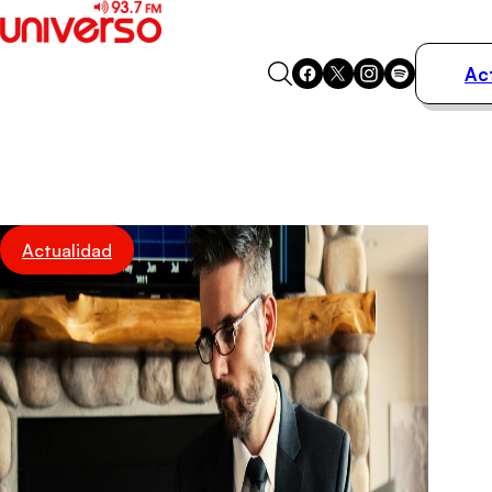
Ac
Actualidad
Música
Programas
Podcasts
Destacados
Actualidad