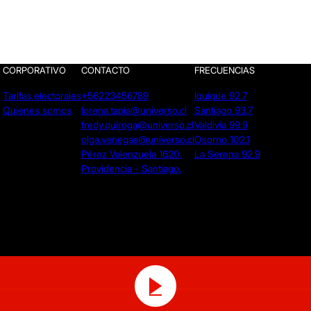
CORPORATIVO
CONTACTO
FRECUENCIAS
Tarifas electorales
+56223456789
Iquique 92.7
Quienes somos
lorena.tapia@universo.cl
Santiago 93.7
fredy.quiroga@universo.cl
Valdivia 99.9
olga.venegas@universo.cl
Osorno 102.1
Pérez Valenzuela 1620.
La Serena 92.9
Providencia - Santiago.