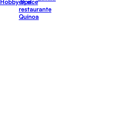
Hobby Space
en el
restaurante
Quínoa