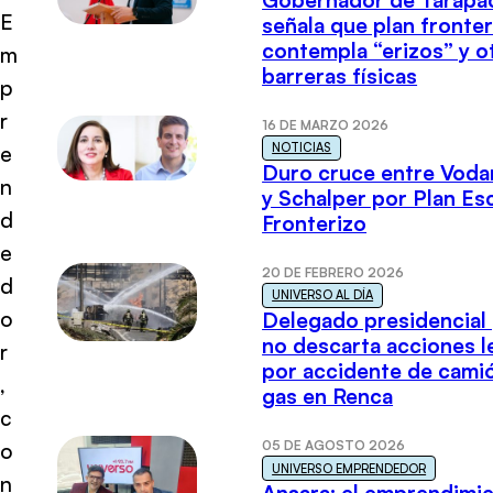
E
señala que plan fronter
contempla “erizos” y o
m
barreras físicas
p
r
16 DE MARZO 2026
NOTICIAS
e
Duro cruce entre Voda
n
y Schalper por Plan E
d
Fronterizo
e
20 DE FEBRERO 2026
d
UNIVERSO AL DÍA
o
Delegado presidencial
no descarta acciones l
r
por accidente de cami
,
gas en Renca
c
05 DE AGOSTO 2026
o
UNIVERSO EMPRENDEDOR
n