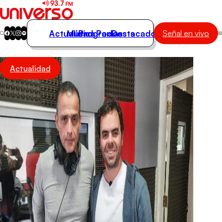
Actualidad
Música
Programas
Podcasts
Destacados
Señal en vivo
Actualidad
Actualidad
Música
Programas
Podcasts
Destacados