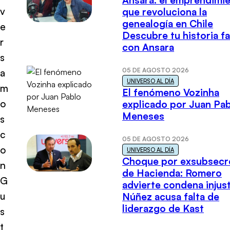
Ansara: el emprendimi
v
que revoluciona la
genealogía en Chile
e
Descubre tu historia fa
r
con Ansara
s
05 DE AGOSTO 2026
a
UNIVERSO AL DÍA
m
El fenómeno Vozinha
o
explicado por Juan Pa
Meneses
s
c
05 DE AGOSTO 2026
o
UNIVERSO AL DÍA
Choque por exsubsecr
n
de Hacienda: Romero
G
advierte condena injust
u
Núñez acusa falta de
liderazgo de Kast
s
t