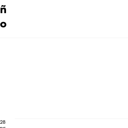
ñ
o
28