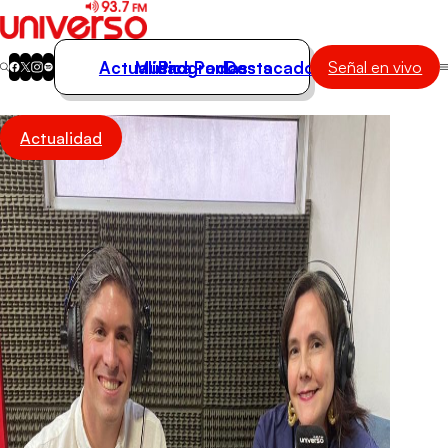
Actualidad
Música
Programas
Podcasts
Destacados
Señal en vivo
Actualidad
Actualidad
Música
Programas
Podcasts
Destacados