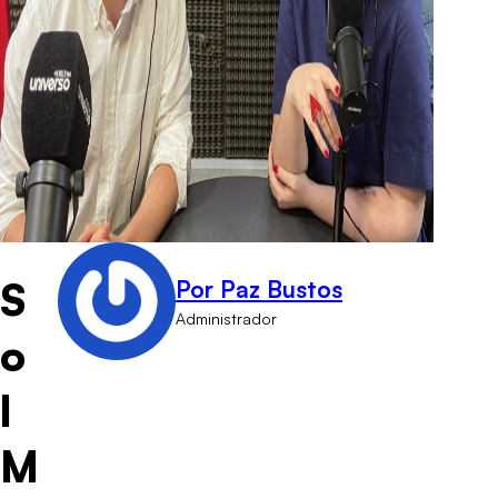
S
Por Paz Bustos
Administrador
o
l
M