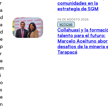
r
comunidades en la
estrategia de SQM
a
d
06 DE AGOSTO 2026
a
NOTICIAS
Collahuasi y la formaci
d
talento para el futuro:
e
Marcelo Aceituno abor
p
desafíos de la minería 
Tarapacá
r
e
m
i
o
s
e
n