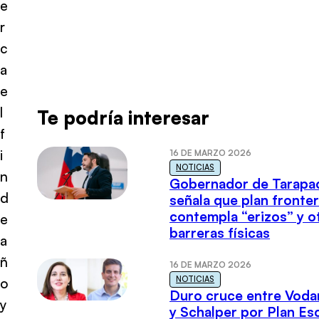
e
r
c
a
e
l
Te podría interesar
f
i
16 DE MARZO 2026
NOTICIAS
n
Gobernador de Tarapa
d
señala que plan fronter
contempla “erizos” y o
e
barreras físicas
a
ñ
16 DE MARZO 2026
NOTICIAS
o
Duro cruce entre Voda
y
y Schalper por Plan E