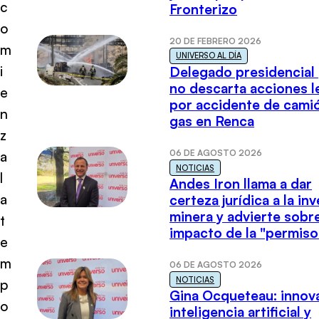
c
Fronterizo
o
20 DE FEBRERO 2026
m
UNIVERSO AL DÍA
i
Delegado presidencial
no descarta acciones l
e
por accidente de cami
n
gas en Renca
z
06 DE AGOSTO 2026
a
NOTICIAS
l
Andes Iron llama a dar
a
certeza jurídica a la in
minera y advierte sobre
t
impacto de la "permiso
e
m
06 DE AGOSTO 2026
NOTICIAS
p
Gina Ocqueteau: innov
o
inteligencia artificial y