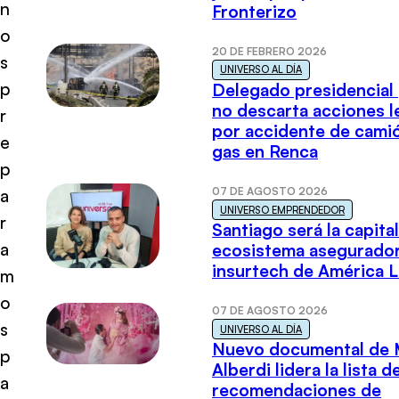
n
Fronterizo
o
20 DE FEBRERO 2026
s
UNIVERSO AL DÍA
p
Delegado presidencial
no descarta acciones l
r
por accidente de cami
e
gas en Renca
p
07 DE AGOSTO 2026
a
UNIVERSO EMPRENDEDOR
r
Santiago será la capital
a
ecosistema asegurador
insurtech de América L
m
o
07 DE AGOSTO 2026
s
UNIVERSO AL DÍA
Nuevo documental de 
p
Alberdi lidera la lista d
a
recomendaciones de