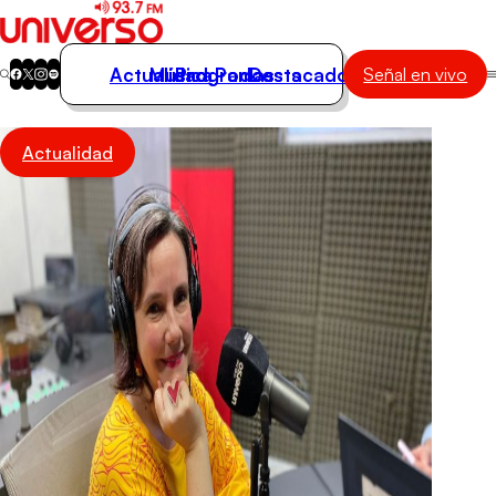
Actualidad
Música
Programas
Podcasts
Destacados
Señal en vivo
Actualidad
Actualidad
Música
Programas
Podcasts
Destacados