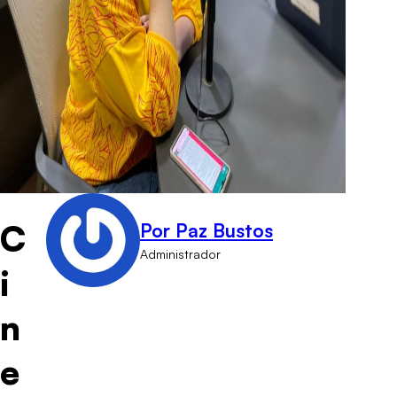
C
Por Paz Bustos
Administrador
i
n
e