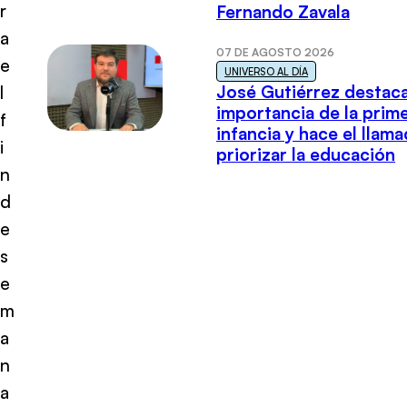
r
Fernando Zavala
a
07 DE AGOSTO 2026
e
UNIVERSO AL DÍA
José Gutiérrez destaca
l
importancia de la prim
f
infancia y hace el llam
i
priorizar la educación
n
d
e
s
e
m
a
n
a