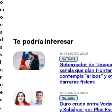
o
m
o
c
a
d
Te podría interesar
a
v
16 DE MARZO 2026
NOTICIAS
i
Gobernador de Tarapa
e
señala que plan fronter
contempla “erizos” y o
r
barreras físicas
n
e
16 DE MARZO 2026
NOTICIAS
s
Duro cruce entre Voda
.
y Schalper por Plan E