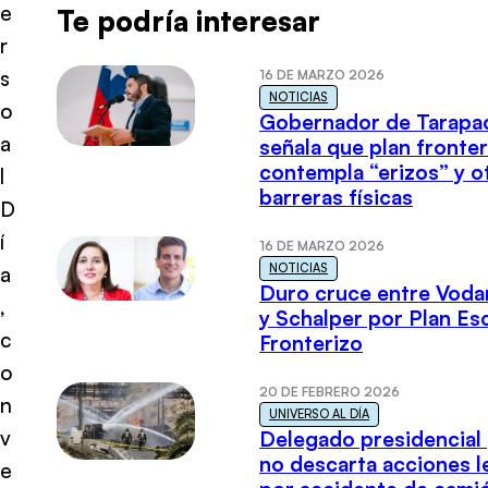
e
Te podría interesar
r
s
16 DE MARZO 2026
NOTICIAS
o
Gobernador de Tarapa
a
señala que plan fronter
contempla “erizos” y o
l
barreras físicas
D
í
16 DE MARZO 2026
NOTICIAS
a
Duro cruce entre Voda
,
y Schalper por Plan E
c
Fronterizo
o
20 DE FEBRERO 2026
n
UNIVERSO AL DÍA
v
Delegado presidencial
no descarta acciones l
e