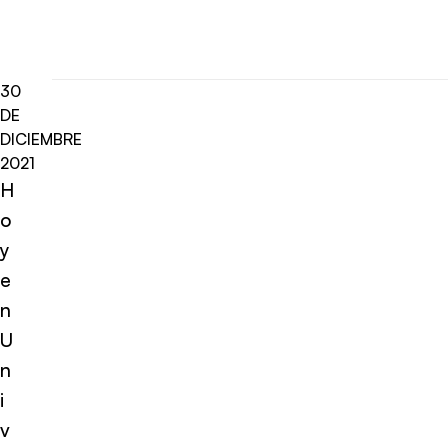
30
DE
DICIEMBRE
2021
H
o
y
e
n
U
n
i
v