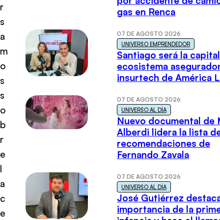
por accidente de cami
r
gas en Renca
s
07 DE AGOSTO 2026
a
UNIVERSO EMPRENDEDOR
m
Santiago será la capital
o
ecosistema asegurador
insurtech de América L
s
s
07 DE AGOSTO 2026
o
UNIVERSO AL DÍA
Nuevo documental de 
b
Alberdi lidera la lista d
r
recomendaciones de
e
Fernando Zavala
l
07 DE AGOSTO 2026
a
UNIVERSO AL DÍA
José Gutiérrez destaca
c
importancia de la prim
e