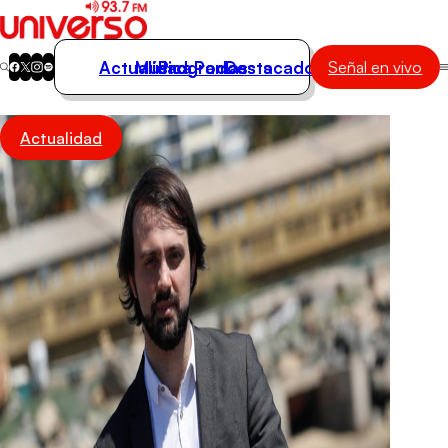
Actualidad
Música
Programas
Podcasts
Destacados
Señal en vivo
Actualidad
Actualidad
Música
Programas
Podcasts
Destacados