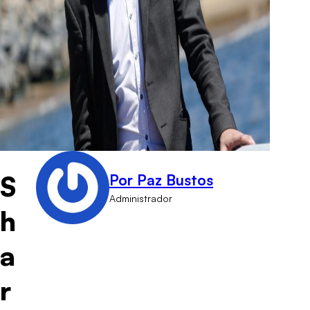
S
Por Paz Bustos
Administrador
h
a
r