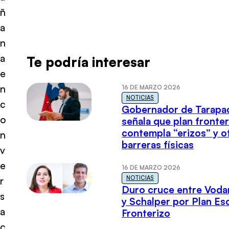
ñ
a
n
a
Te podría interesar
e
n
16 DE MARZO 2026
NOTICIAS
c
Gobernador de Tarapa
o
señala que plan fronter
contempla “erizos” y o
n
barreras físicas
v
e
16 DE MARZO 2026
NOTICIAS
r
Duro cruce entre Voda
s
y Schalper por Plan E
a
Fronterizo
c