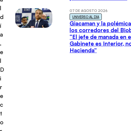
l
07 DE AGOSTO 2026
d
UNIVERSO AL DÍA
Giacaman y la polémica
í
los corredores del Biob
a
“El jefe de manada en e
,
Gabinete es Interior, n
Hacienda”
e
l
D
i
r
e
c
t
o
r