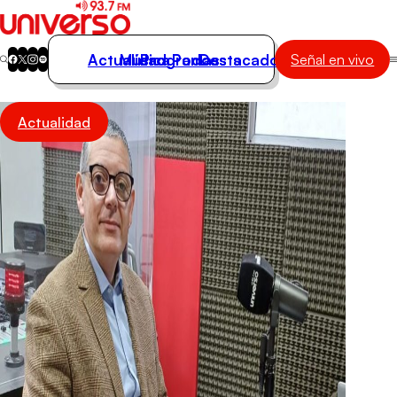
Actualidad
Música
Programas
Podcasts
Destacados
Señal en vivo
Actualidad
Actualidad
Música
Programas
Podcasts
Destacados