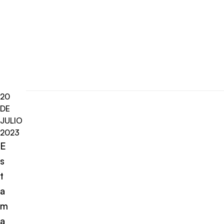
20
DE
JULIO
2023
E
s
t
a
m
a