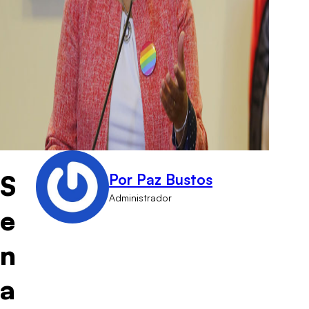
S
Por Paz Bustos
Administrador
e
n
a