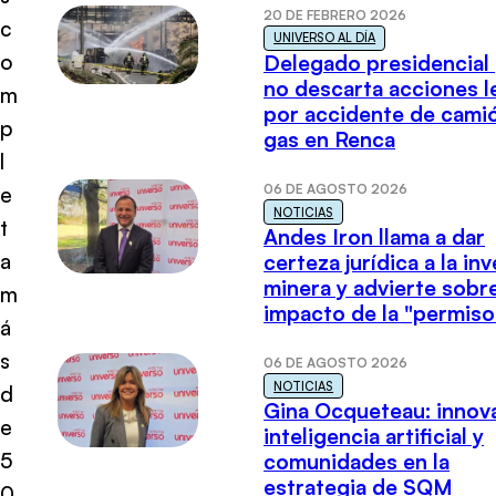
20 DE FEBRERO 2026
c
UNIVERSO AL DÍA
o
Delegado presidencial
no descarta acciones l
m
por accidente de cami
p
gas en Renca
l
06 DE AGOSTO 2026
e
NOTICIAS
t
Andes Iron llama a dar
a
certeza jurídica a la in
minera y advierte sobre
m
impacto de la "permiso
á
s
06 DE AGOSTO 2026
NOTICIAS
d
Gina Ocqueteau: innov
e
inteligencia artificial y
5
comunidades en la
estrategia de SQM
0