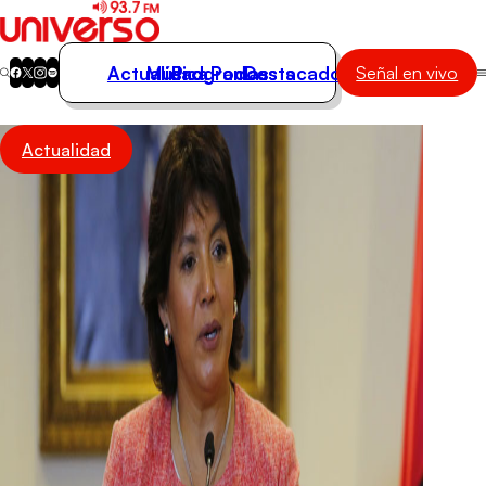
Actualidad
Música
Programas
Podcasts
Destacados
Señal en vivo
Actualidad
Actualidad
Música
Programas
Podcasts
Destacados