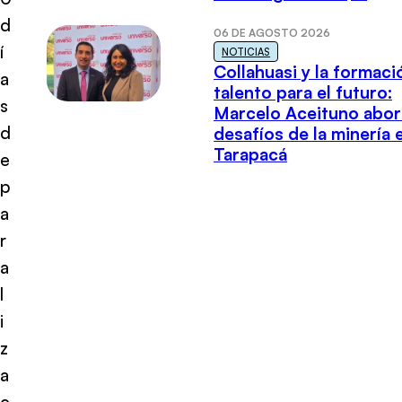
d
06 DE AGOSTO 2026
í
NOTICIAS
Collahuasi y la formaci
a
talento para el futuro:
s
Marcelo Aceituno abor
d
desafíos de la minería 
Tarapacá
e
p
a
r
a
l
i
z
a
c