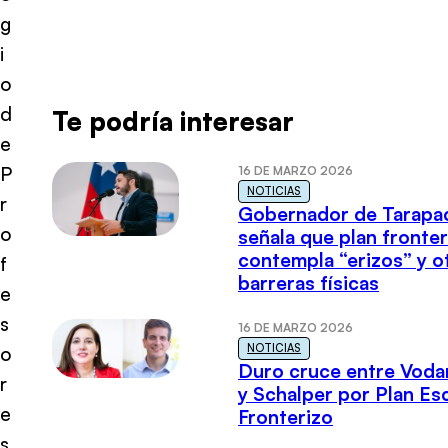
g
i
o
d
Te podría interesar
e
P
16 DE MARZO 2026
NOTICIAS
r
Gobernador de Tarapa
o
señala que plan fronter
contempla “erizos” y o
f
barreras físicas
e
s
16 DE MARZO 2026
NOTICIAS
o
Duro cruce entre Voda
r
y Schalper por Plan E
e
Fronterizo
s