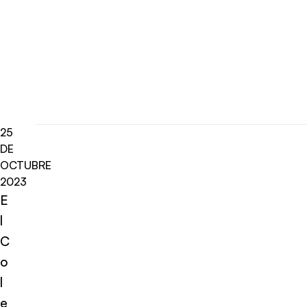
25
DE
OCTUBRE
2023
E
l
C
o
l
e