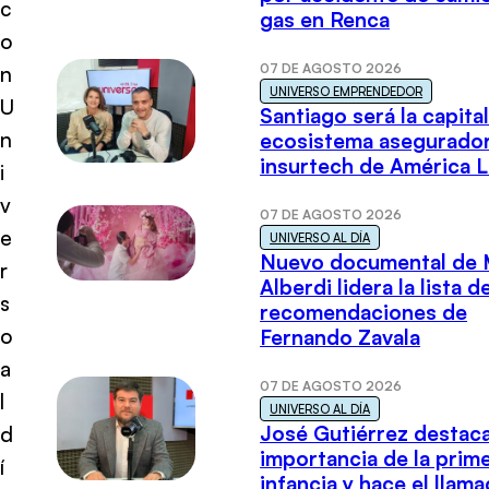
c
gas en Renca
o
07 DE AGOSTO 2026
n
UNIVERSO EMPRENDEDOR
U
Santiago será la capital
n
ecosistema asegurador
insurtech de América L
i
v
07 DE AGOSTO 2026
e
UNIVERSO AL DÍA
Nuevo documental de 
r
Alberdi lidera la lista d
s
recomendaciones de
o
Fernando Zavala
a
07 DE AGOSTO 2026
l
UNIVERSO AL DÍA
José Gutiérrez destaca
d
importancia de la prim
í
infancia y hace el llam