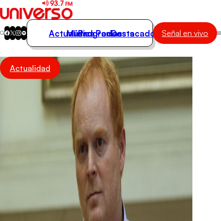
Actualidad
Música
Programas
Podcasts
Destacados
Señal en vivo
Actualidad
Actualidad
Música
Programas
Podcasts
Destacados