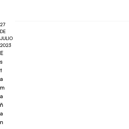
27
DE
JULIO
2023
E
s
t
a
m
a
ñ
a
n