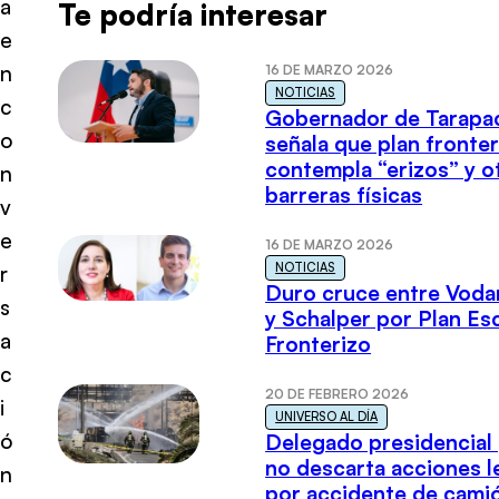
a
Te podría interesar
e
n
16 DE MARZO 2026
NOTICIAS
c
Gobernador de Tarapa
o
señala que plan fronter
contempla “erizos” y o
n
barreras físicas
v
e
16 DE MARZO 2026
NOTICIAS
r
Duro cruce entre Voda
s
y Schalper por Plan E
a
Fronterizo
c
20 DE FEBRERO 2026
i
UNIVERSO AL DÍA
ó
Delegado presidencial
no descarta acciones l
n
por accidente de cami