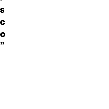
s
c
o
”